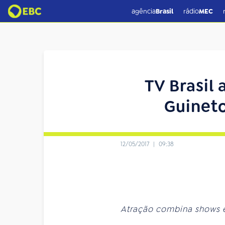
agência
Brasil
rádio
MEC
TV Brasil 
Guineto
12/05/2017
|
09:38
Atração combina shows e 