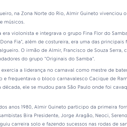
ueiro, na Zona Norte do Rio, Almir Guineto vivenciou 
de músicos.
a era violonista e integrava o grupo Fina Flor do Samb
ona Fia", além de costureira, era uma das principais 
gueiro. O irmão de Almir, Francisco de Souza Serra,
ndadores do grupo "Originais do Samba".
 exercia a liderança no carnaval como mestre de bater
iro e frequentava o bloco carnavalesco Cacique de Ra
a década, ele se mudou para São Paulo onde foi cavaq
os anos 1980, Almir Guineto participo da primeira f
sambistas Bira Presidente, Jorge Aragão, Neoci, Seren
eguiu carreira solo e fazendo sucessos nas rodas de s