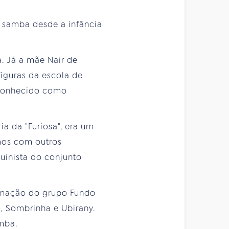
o samba desde a infância
a. Já a mãe Nair de
figuras da escola de
 conhecido como
ia da "Furiosa", era um
mos com outros
uinista do conjunto
ormação do grupo Fundo
o, Sombrinha e Ubirany.
amba.