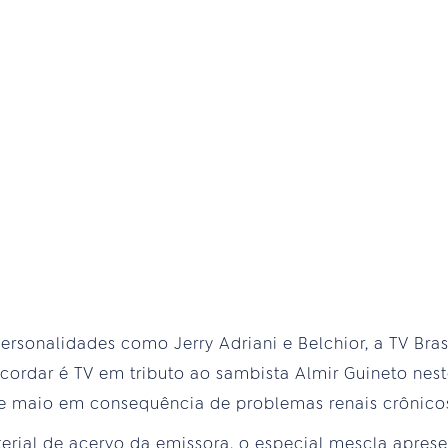
sonalidades como Jerry Adriani e Belchior, a TV Bra
ordar é TV em tributo ao sambista Almir Guineto neste
 de maio em consequência de problemas renais crônicos
terial de acervo da emissora, o especial mescla apres