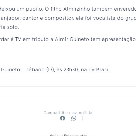
 deixou um pupilo. O filho Almirzinho também envere
ranjador, cantor e compositor, ele foi vocalista do gr
ia solo.
rdar é TV em tributo a Almir Guineto tem apresentação
uineto – sábado (13), às 23h30, na TV Brasil.
Compartilhe essa notícia
Notícias Relacionadas