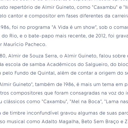
vasto repertório de Almir Guineto, como "Caxambu" e 
elo cantor e compositor em fases diferentes da carreir
1986, foi no programa "A Vida é um show", sob o coma
E do Rio, e o bate-papo mais recente, de 2012, foi gra
or Maurício Pacheco.
80, Almir de Souza Serra, o Almir Guineto, falou sobre o
da escola de samba Acadêmicos do Salgueiro, do blo
pelo Fundo de Quintal, além de contar a origem do se
Almir Guineto", também de 1986, é mais um tema em p
tros compositores que foram consagradas na voz do i
u clássicos como "Caxambu", "Mel na Boca", "Lama nas
a de timbre inconfundível gravou algumas de suas par
rso musical como Adalto Magalha, Beto Sem Braço e 