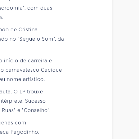
"Mordomia", com duas
a.
ndo de Cristina
vado no "Segue o Som", da
 início de carreira e
co carnavalesco Cacique
u nome artístico.
auta. O LP trouxe
ntérprete. Sucesso
 Ruas" e "Conselho".
cerias com
Zeca Pagodinho.