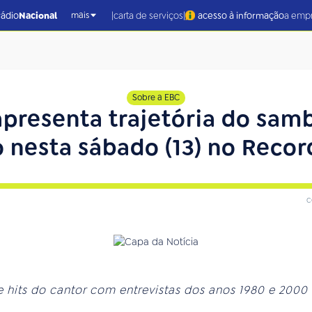
|
|
rádio
Nacional
carta de serviços
acesso à informação
a emp
mais
Sobre a EBC
apresenta trajetória do sam
 nesta sábado (13) no Recor
c
hits do cantor com entrevistas dos anos 1980 e 2000