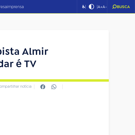
|
|
resa
imprensa
♿
A+
A-
BUSCA
bista Almir
dar é TV
ompartilhar notícia