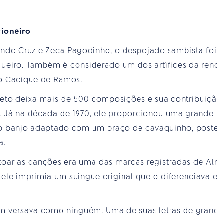
ioneiro
indo Cruz e Zeca Pagodinho, o despojado sambista foi
algueiro. Também é considerado um dos artífices da re
o Cacique de Ramos.
eto deixa mais de 500 composições e sua contribuiçã
 Já na década de 1970, ele proporcionou uma grande i
 o banjo adaptado com um braço de cavaquinho, post
a.
ntoar as canções era uma das marcas registradas de A
, ele imprimia um suingue original que o diferenciava e
m versava como ninguém. Uma de suas letras de gra