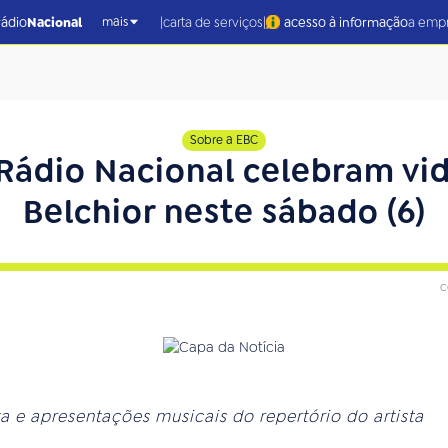
|
|
rádio
Nacional
carta de serviços
acesso à informação
a emp
mais
Sobre a EBC
 Rádio Nacional celebram vi
Belchior neste sábado (6)
c
a e apresentações musicais do repertório do artista