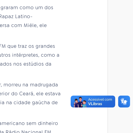
nsagraram como um dos
Rapaz Latino-
ersa com Miéle, ele
M que traz os grandes
tros intérpretes, como a
vados nos estúdios da
or, morreu na madrugada
rior do Ceará, ele estava
via na cidade gaúcha de
-americano sem dinheiro
da Rádio Nacional FM