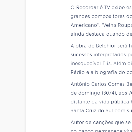
O Recordar é TV exibe e
grandes compositores do
Americano", "Velha Roupa
ainda destaca quando dec
A obra de Belchior será
sucessos interpretados p
inesquecível Elis. Além 
Rádio e a biografia do c
Antônio Carlos Gomes Be
de domingo (30/4), aos 70
distante da vida pública
Santa Cruz do Sul com s
Autor de canções que se 
no banco permanece viva