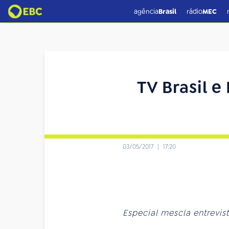
agência
Brasil
rádio
MEC
TV Brasil e
03/05/2017
|
17:20
Especial mescla entrevist