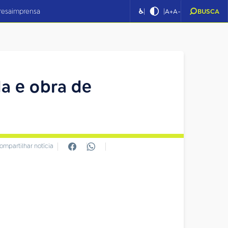
|
|
resa
imprensa
♿
A+
A-
BUSCA
da e obra de
ompartilhar notícia