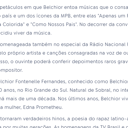
spetáculos em que Belchior entoa músicas que o co
 país e um dos ícones da MPB, entre elas "Apenas um 
 Colorida" e "Como Nossos Pais". No decorrer da conv
idiu viver da música.
 homenageada também no especial da Rádio Nacional F
elo próprio artista e canções consagradas na voz de ou
disso, o ouvinte poderá conferir depoimentos raros gra
ompositor.
lchior Fontenelle Fernandes, conhecido como Belchi
 anos, no Rio Grande do Sul. Natural de Sobral, no inte
 há mais de uma década. Nos últimos anos, Belchior vi
ua mulher, Edna Prometheu.
tornaram verdadeiros hinos, a poesia do rapaz latino
 por muitas gerações. As homenagens da TV Brasil e 