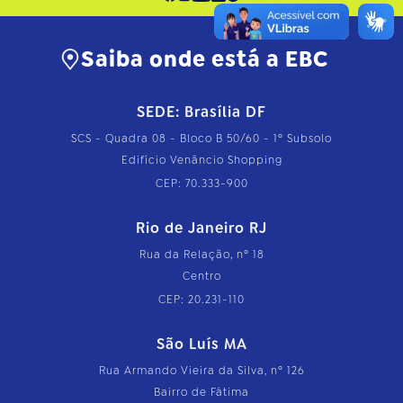
Saiba onde está a EBC
SEDE: Brasília DF
SCS - Quadra 08 - Bloco B 50/60 - 1º Subsolo
Edifício Venâncio Shopping
CEP: 70.333-900
Rio de Janeiro RJ
Rua da Relação, nº 18
Centro
CEP: 20.231-110
São Luís MA
Rua Armando Vieira da Silva, nº 126
Bairro de Fátima