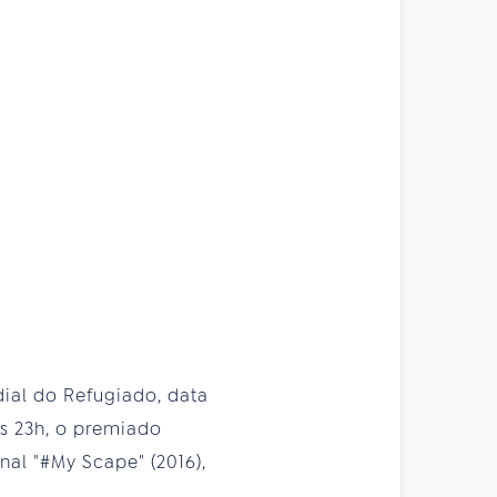
ial do Refugiado, data
às 23h, o premiado
nal "#My Scape" (2016),