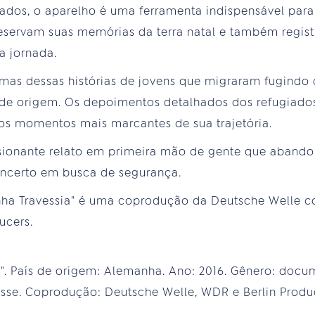
iados, o aparelho é uma ferramenta indispensável para
reservam suas memórias da terra natal e também regis
a jornada.
mas dessas histórias de jovens que migraram fugindo 
 de origem. Os depoimentos detalhados dos refugiado
 os momentos mais marcantes de sua trajetória.
sionante relato em primeira mão de gente que abandon
incerto em busca de segurança.
nha Travessia" é uma coprodução da Deutsche Welle 
ucers.
pe". País de origem: Alemanha. Ano: 2016. Gênero: doc
asse. Coprodução: Deutsche Welle, WDR e Berlin Produc