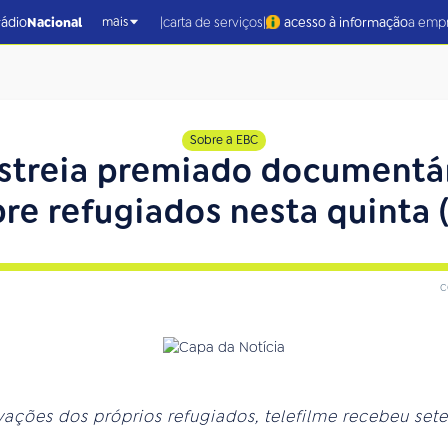
|
|
rádio
Nacional
carta de serviços
acesso à informação
a emp
mais
Sobre a EBC
 estreia premiado documentá
re refugiados nesta quinta 
c
avações dos próprios refugiados, telefilme recebeu set