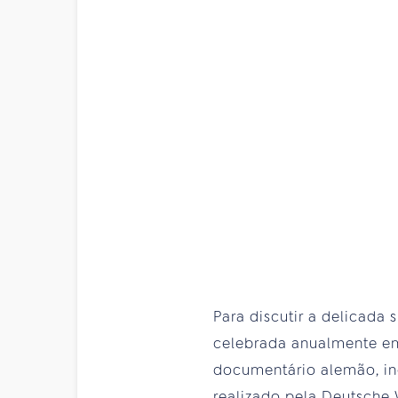
Para discutir a delicad
celebrada anualmente em 
documentário alemão, inéd
realizado pela Deutsche 