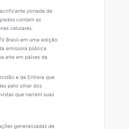
sacrificante jornada de
ugiados contam as
nes celulares.
 TV Brasil em uma edição
da emissora pública
ma arte em países da
nistão e da Eritreia que
das pelo olhar dos
evistas que narram suas
lações generalizadas de