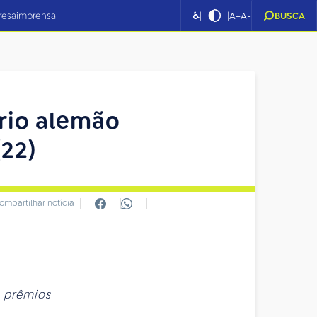
|
|
resa
imprensa
♿
A+
A-
BUSCA
rio alemão
(22)
ompartilhar notícia
e prêmios