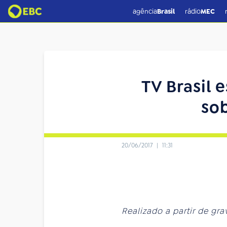
agência
Brasil
rádio
MEC
TV Brasil
sob
20/06/2017
|
11:31
Realizado a partir de gr