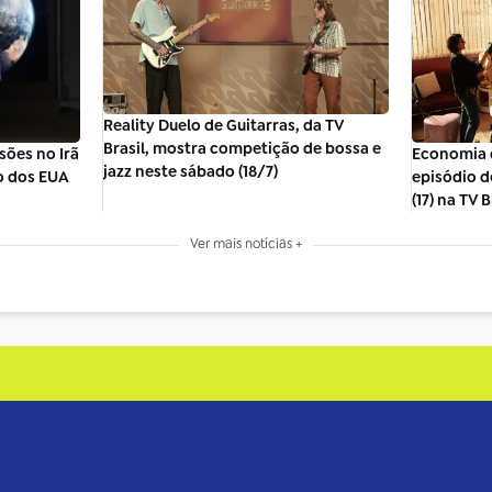
Reality Duelo de Guitarras, da TV
Brasil, mostra competição de bossa e
sões no Irã
Economia 
jazz neste sábado (18/7)
o dos EUA
episódio d
(17) na TV B
Ver mais notícias +