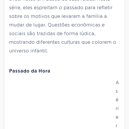
série, eles espreitam o passado para refletir
sobre os motivos que levaram a família a
mudar de lugar. Questões econômicas e
sociais são trazidas de forma lúdica,
mostrando diferentes culturas que colorem o
universo infantil.
Passado da Hora
A
s
é
ri
e
r