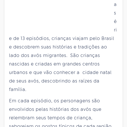
a
s
é
ri
e de 13 episódios, crianças viajam pelo Brasil
e descobrem suas histórias e tradições ao
lado dos avós migrantes. São crianças
nascidas e criadas em grandes centros
urbanos e que vão conhecer a cidade natal
de seus avós, descobrindo as raízes da
família.
Em cada episódio, os personagens são
envolvidos pelas histórias dos avós que
relembram seus tempos de criança,
saboreiam os gostos típicos de cada região,