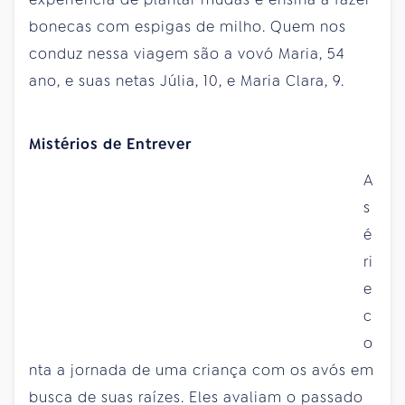
bonecas com espigas de milho. Quem nos
conduz nessa viagem são a vovó Maria, 54
ano, e suas netas Júlia, 10, e Maria Clara, 9.
Mistérios de Entrever
A
s
é
ri
e
c
o
nta a jornada de uma criança com os avós em
busca de suas raízes. Eles avaliam o passado