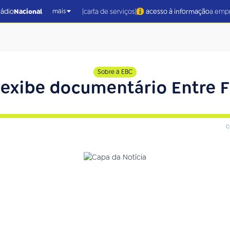
|
|
rádio
Nacional
carta de serviços
acesso à informação
a emp
mais
Sobre a EBC
l exibe documentário Entre F
c