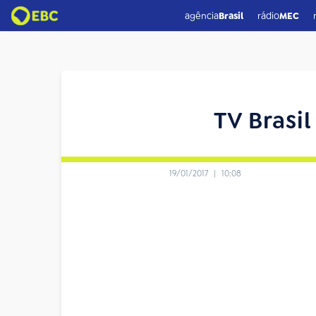
agência
Brasil
rádio
MEC
TV Brasi
19/01/2017
|
10:08