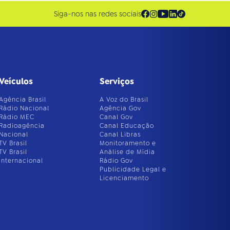
Siga-nos nas redes sociais
Veículos
Serviços
Agência Brasil
A Voz do Brasil
Rádio Nacional
Agência Gov
Rádio MEC
Canal Gov
Radioagência
Canal Educação
Nacional
Canal Libras
TV Brasil
Monitoramento e
TV Brasil
Análise de Mídia
Internacional
Rádio Gov
Publicidade Legal e
Licenciamento