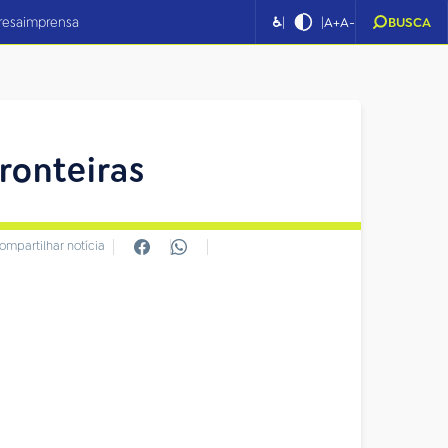
|
|
resa
imprensa
♿
A+
A-
BUSCA
ronteiras
ompartilhar notícia