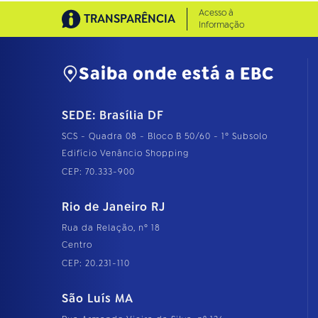
Acesso à
TRANSPARÊNCIA
Informação
Saiba onde está a EBC
SEDE: Brasília DF
SCS - Quadra 08 - Bloco B 50/60 - 1º Subsolo
Edifício Venâncio Shopping
CEP: 70.333-900
Rio de Janeiro RJ
Rua da Relação, nº 18
Centro
CEP: 20.231-110
São Luís MA