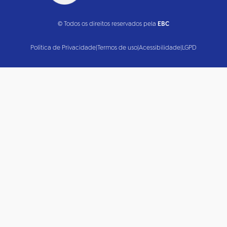
© Todos os direitos reservados pela
EBC
Política de Privacidade
|
Termos de uso
|
Acessibilidade
|
LGPD