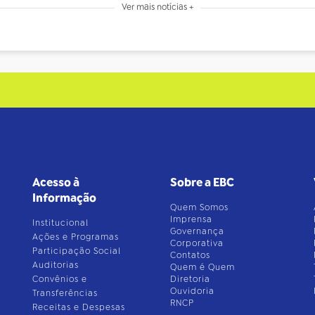
Ver mais notícias +
Acesso à
Sobre a EBC
Informação
Quem Somos
Imprensa
Institucional
Governança
Ações e Programas
Corporativa
Participação Social
Contatos
Auditorias
Quem é Quem
Convênios e
Diretoria
Ouvidoria
Transferências
RNCP
Receitas e Despesas