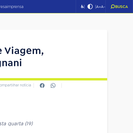
|
|
resa
imprensa
♿
A+
A-
BUSCA
de Viagem,
gnani
ompartilhar notícia
ta quarta (19)