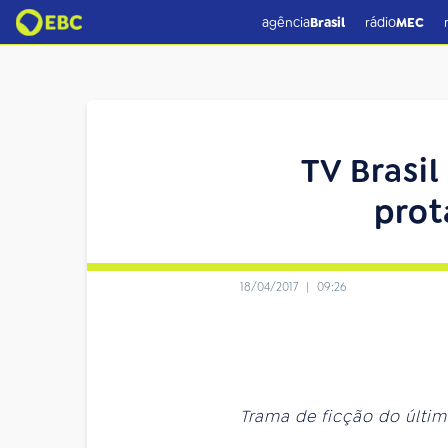
agência
Brasil
rádio
MEC
TV Brasil
prot
18/04/2017
|
09:26
Trama de ficção do últim