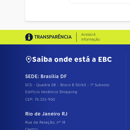
Acesso à
TRANSPARÊNCIA
Informação
Saiba onde está a EBC
SEDE: Brasília DF
SCS - Quadra 08 - Bloco B 50/60 - 1º Subsolo
Edifício Venâncio Shopping
CEP: 70.333-900
Rio de Janeiro RJ
Rua da Relação, nº 18
Centro