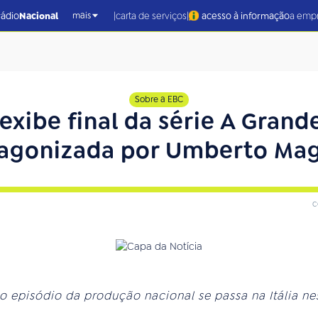
|
|
rádio
Nacional
carta de serviços
acesso à informação
a emp
mais
Sobre a EBC
 exibe final da série A Gran
agonizada por Umberto Ma
c
o episódio da produção nacional se passa na Itália nes