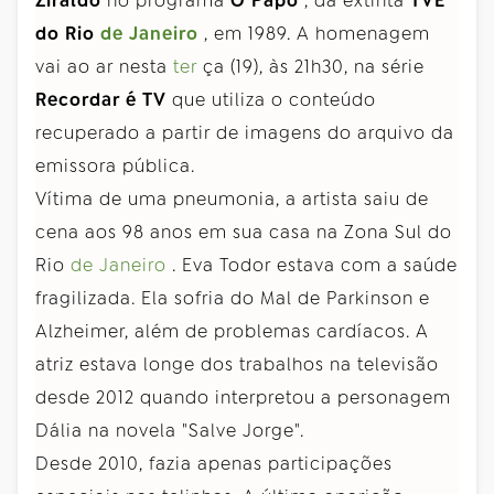
Ziraldo
no programa
O Papo
, da extinta
TVE
do Rio
de Janeiro
, em 1989. A homenagem
vai ao ar nesta
ter
ça (19), às 21h30, na série
Recordar é TV
que utiliza o conteúdo
recuperado a partir de imagens do arquivo da
emissora pública.
Vítima de uma pneumonia, a artista saiu de
cena aos 98 anos em sua casa na Zona Sul do
Rio
de Janeiro
. Eva Todor estava com a saúde
fragilizada. Ela sofria do Mal de Parkinson e
Alzheimer, além de problemas cardíacos. A
atriz estava longe dos trabalhos na televisão
desde 2012 quando interpretou a personagem
Dália na novela "Salve Jorge".
Desde 2010, fazia apenas participações