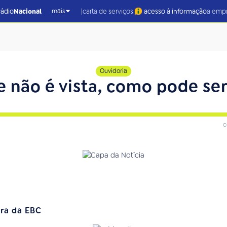
|
|
rádio
Nacional
carta de serviços
acesso à informação
a emp
mais
Ouvidoria
se não é vista, como pode s
c
ora da EBC