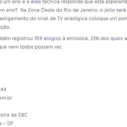
de um ano e a área técnica responde que está esperan
um ano? Na Zona Oeste do Rio de Janeiro, o jeito será
esligamento do sinal de TV analógica coloque um pon
ução.
bém registrou 359 elogios à emissora, 23% dos quais 
que nem todos possam ver.
244
om.br
c
doria da EBC
a – DF