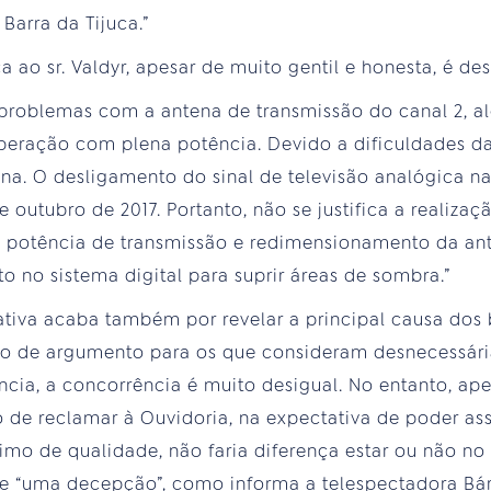
Barra da Tijuca.”
a ao sr. Valdyr, apesar de muito gentil e honesta, é de
roblemas com a antena de transmissão do canal 2, a
peração com plena potência. Devido a dificuldades da
ena. O desligamento do sinal de televisão analógica n
 outubro de 2017. Portanto, não se justifica a realiza
e potência de transmissão e redimensionamento da an
to no sistema digital para suprir áreas de sombra.”
cativa acaba também por revelar a principal causa dos 
do de argumento para os que consideram desnecessári
cia, a concorrência é muito desigual. No entanto, ape
o de reclamar à Ouvidoria, na expectativa de poder a
imo de qualidade, não faria diferença estar ou não no a
-se “uma decepção”, como informa a telespectadora Bá