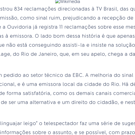
strou 834 reclamações direcionadas à TV Brasil, das q
missão, como sinal ruim, prejudicando a recepção d
 Ouvidoria já registra 11 reclamações sobre esse me
as à emissora. O lado bom dessa história é que apena
 não está conseguindo assisti-la e insiste na soluçã
Lage, do Rio de Janeiro, que, em seu apelo, chega a da
um pedido ao setor técnico da EBC. A melhoria do sinal
icional, e é uma emissora local da cidade do Rio. Há d
e forma satisfatória, como os demais canais comerciais
de ser uma alternativa e um direito do cidadão, e nes
linguajar leigo” o telespectador faz uma série de suge
o informações sobre o assunto, e se possível, com praz