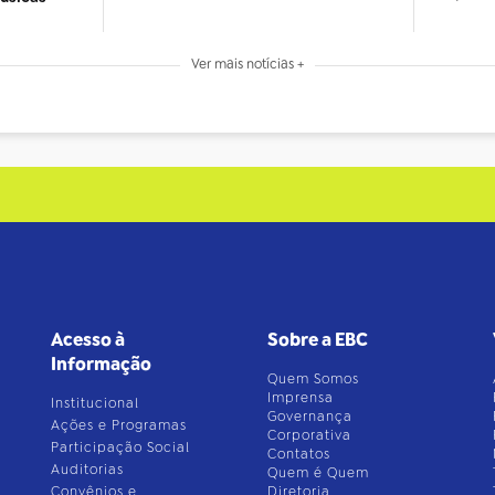
Ver mais notícias +
Acesso à
Sobre a EBC
Informação
Quem Somos
Imprensa
Institucional
Governança
Ações e Programas
Corporativa
Participação Social
Contatos
Auditorias
Quem é Quem
Convênios e
Diretoria