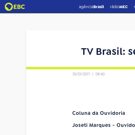
agência
Brasil
rádio
MEC
TV Brasil: 
30/01/2017
|
08:40
Coluna da Ouvidoria
Joseti Marques - Ouvid