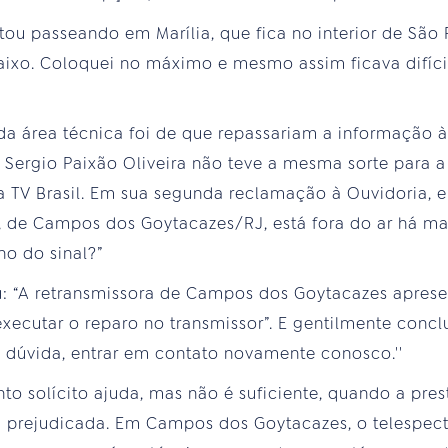
stou passeando em Marília, que fica no interior de São
baixo. Coloquei no máximo e mesmo assim ficava difíci
 da área técnica foi de que repassariam a informação 
 Sergio Paixão Oliveira não teve a mesma sorte para a
a TV Brasil. Em sua segunda reclamação à Ouvidoria, el
F, de Campos dos Goytacazes/RJ, está fora do ar há mai
no do sinal?”
u: “A retransmissora de Campos dos Goytacazes aprese
ecutar o reparo no transmissor”. E gentilmente conclu
 dúvida, entrar em contato novamente conosco.''
nto solícito ajuda, mas não é suficiente, quando a pre
u prejudicada. Em Campos dos Goytacazes, o telespect