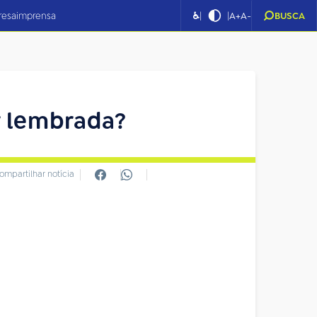
|
|
resa
imprensa
♿
A+
A-
BUSCA
er lembrada?
ompartilhar notícia