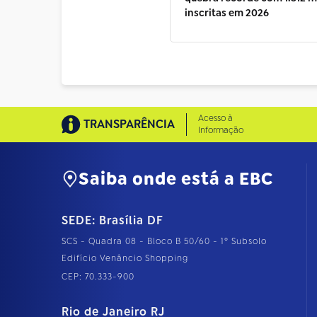
inscritas em 2026
Acesso à
TRANSPARÊNCIA
Informação
Saiba onde está a EBC
SEDE: Brasília DF
SCS - Quadra 08 - Bloco B 50/60 - 1º Subsolo
Edifício Venâncio Shopping
CEP: 70.333-900
Rio de Janeiro RJ