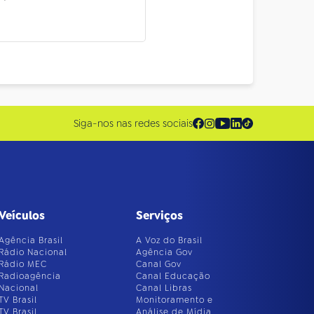
Siga-nos nas redes sociais
Veículos
Serviços
Agência Brasil
A Voz do Brasil
Rádio Nacional
Agência Gov
Rádio MEC
Canal Gov
Radioagência
Canal Educação
Nacional
Canal Libras
TV Brasil
Monitoramento e
TV Brasil
Análise de Mídia