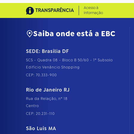
Acesso à
TRANSPARÊNCIA
Informação
Saiba onde está a EBC
SEDE: Brasília DF
SCS - Quadra 08 - Bloco B 50/60 - 1º Subsolo
Edifício Venâncio Shopping
CEP: 70.333-900
Rio de Janeiro RJ
Rua da Relação, nº 18
Centro
CEP: 20.231-110
São Luís MA