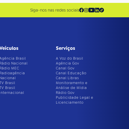
Siga-nos nas redes sociais
Veículos
Serviços
Agência Brasil
A Voz do Brasil
Rádio Nacional
Agência Gov
Rádio MEC
Canal Gov
Radioagência
Canal Educação
Nacional
Canal Libras
TV Brasil
Monitoramento e
TV Brasil
Análise de Mídia
Internacional
Rádio Gov
Publicidade Legal e
Licenciamento