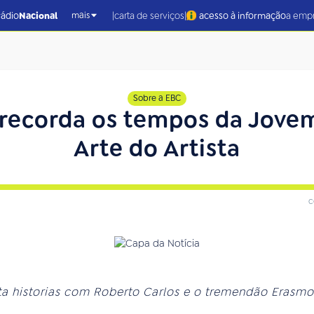
|
|
rádio
Nacional
carta de serviços
acesso à informação
a emp
mais
Sobre a EBC
recorda os tempos da Jove
Arte do Artista
c
 historias com Roberto Carlos e o tremendão Erasmo