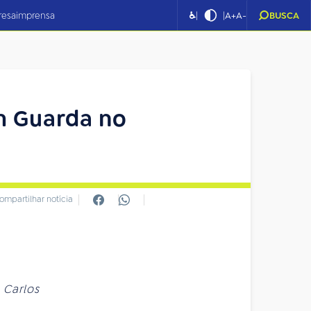
|
|
resa
imprensa
♿
A+
A-
BUSCA
m Guarda no
ompartilhar notícia
 Carlos