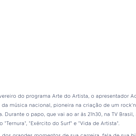
vereiro do programa Arte do Artista, o apresentador Ad
da música nacional, pioneira na criação de um rock'n'r
 Durante o papo, que vai ao ar às 21h30, na TV Brasil,
"Ternura", "Exército do Surf" e "Vida de Artista".
 dos grandes momentos de sua carreira, fala de sua bi