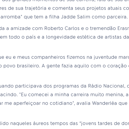
res de sua trajetória e comenta seus projetos atuais 
 arromba" que tem a filha Jadde Salim como parceira.
 a amizade com Roberto Carlos e o tremendão Erasmo
em todo o país e a longevidade estética de artistas 
ue eu e meus companheiros fizemos na juventude marc
povo brasileiro. A gente fazia aquilo com o coração e
quando participava dos programas da Rádio Nacional,
acindo. "Eu comecei a minha carreira muito menina, a
tar me aperfeiçoar no cotidiano", avalia Wanderléa que
pelido naqueles áureos tempos das “jovens tardes de d