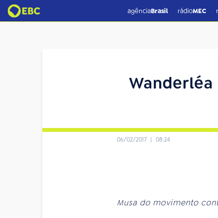
agência
Brasil
rádio
MEC
Wanderléa 
06/02/2017
|
08:24
Musa do movimento conta