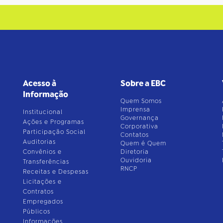
Acesso à
Sobre a EBC
Informação
Quem Somos
Imprensa
Institucional
Governança
Ações e Programas
Corporativa
Participação Social
Contatos
Auditorias
Quem é Quem
Convênios e
Diretoria
Ouvidoria
Transferências
RNCP
Receitas e Despesas
Licitações e
Contratos
Empregados
Públicos
Informações