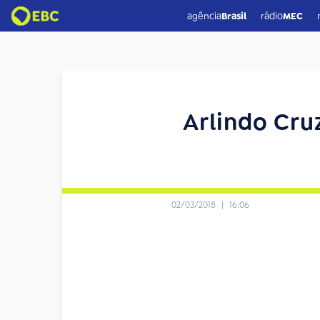
agência
Brasil
rádio
MEC
Arlindo Cr
02/03/2018
|
16:06