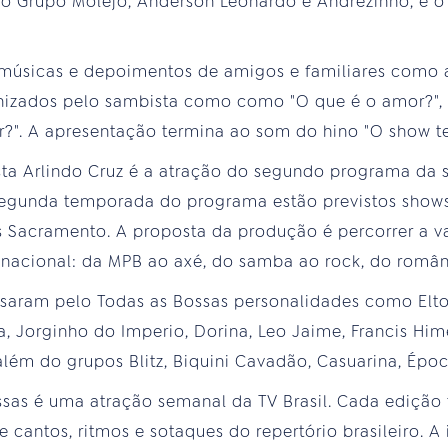
o Grupo Molejo, Anderson Leonardo e Andrezinho, e o
r músicas e depoimentos de amigos e familiares como 
ernizados pelo sambista como como "O que é o amor?",
r?". A apresentação termina ao som do hino "O show t
a Arlindo Cruz é a atração do segundo programa da
 segunda temporada do programa estão previstos shows
s Sacramento. A proposta da produção é percorrer a v
 nacional: da MPB ao axé, do samba ao rock, do român
ssaram pelo Todas as Bossas personalidades como Elto
a, Jorginho do Imperio, Dorina, Leo Jaime, Francis Him
além do grupos Blitz, Biquini Cavadão, Casuarina, Épo
sas é uma atração semanal da TV Brasil. Cada edição
cantos, ritmos e sotaques do repertório brasileiro. A 