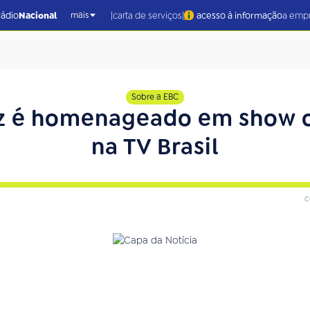
|
|
rádio
Nacional
carta de serviços
acesso à informação
a emp
mais
Sobre a EBC
uz é homenageado em show
na TV Brasil
c