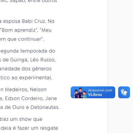
 MC Sapão, entre outros
a esposa Babi Cruz. No
 "Bom aprendiz", "Meu
em que continuar".
 segunda temporada do
 de Guinga, Léo Russo,
ariedade dos gêneros
tico ao experimental.
n Medeiros, Nelson
e, Edson Cordeiro, Jane
ca de Ouro e Detonautas.
 traz um show que
ideia é fazer um resgate