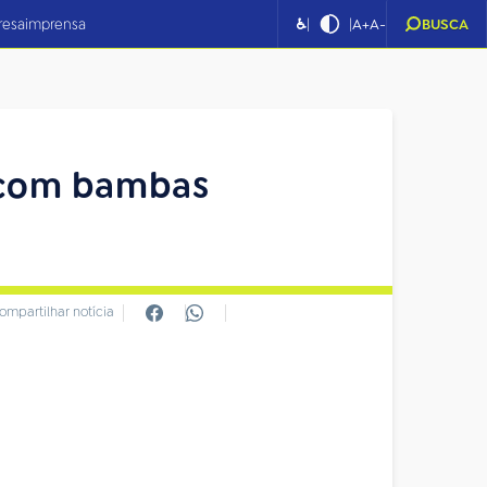
|
|
resa
imprensa
♿
A+
A-
BUSCA
 com bambas
ompartilhar notícia