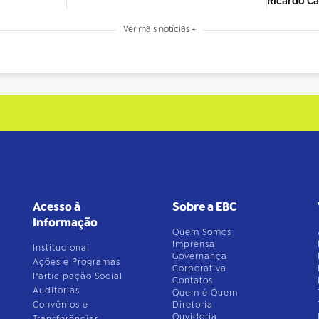
Ricardo C
Ver mais notícias +
Acesso à
Sobre a EBC
Informação
Quem Somos
Imprensa
Institucional
Governança
Ações e Programas
Corporativa
Participação Social
Contatos
Auditorias
Quem é Quem
Convênios e
Diretoria
Ouvidoria