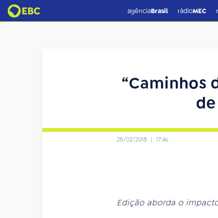
agência
Brasil
rádio
MEC
“Caminhos d
de
28/02/2018
|
17:46
Edição aborda o impacto