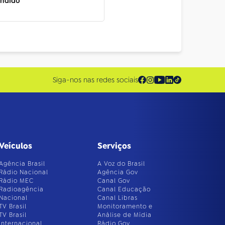
andido
Siga-nos nas redes sociais
Veículos
Serviços
Agência Brasil
A Voz do Brasil
Rádio Nacional
Agência Gov
Rádio MEC
Canal Gov
Radioagência
Canal Educação
Nacional
Canal Libras
TV Brasil
Monitoramento e
TV Brasil
Análise de Mídia
Internacional
Rádio Gov