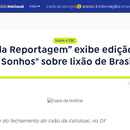
|
|
rádio
Nacional
carta de serviços
acesso à informação
a emp
mais
Sobre a EBC
a Reportagem” exibe ediçã
 Sonhos" sobre lixão de Brasí
c
 do fechamento do lixão da Estrutual, no DF