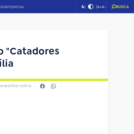
|
|
resa
imprensa
♿
A+
A-
BUSCA
o "Catadores
lia
ompartilhar notícia