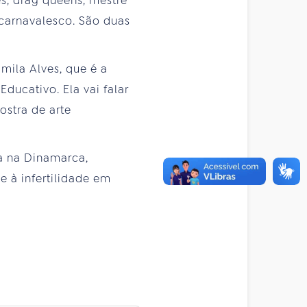
es, drag queens, mestre
carnavalesco. São duas
ila Alves, que é a
ucativo. Ela vai falar
stra de arte
ta na Dinamarca,
 à infertilidade em