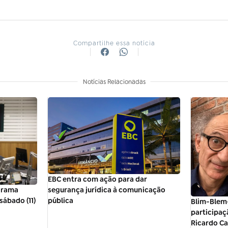
Compartilhe essa notícia
Notícias Relacionadas
EBC entra com ação para dar
segurança jurídica à comunicação
ograma
pública
ábado (11)
Blim-Blem
participaç
Ricardo C