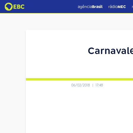
agência
Brasil
rádio
MEC
Carnaval
06/02/2018
|
17:48