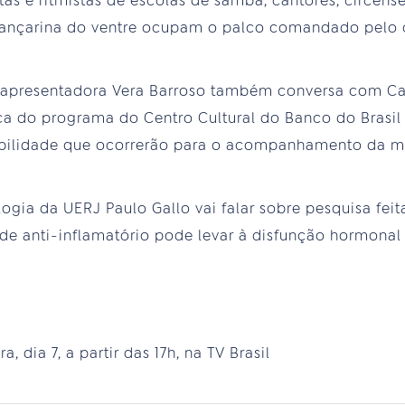
tas e ritmistas de escolas de samba, cantores, circens
 dançarina do ventre ocupam o palco comandado pelo 
 apresentadora Vera Barroso também conversa com Cam
do programa do Centro Cultural do Banco do Brasil Ed
ibilidade que ocorrerão para o acompanhamento da mo
logia da UERJ Paulo Gallo vai falar sobre pesquisa fei
 anti-inflamatório pode levar à disfunção hormonal e
, dia 7, a partir das 17h, na TV Brasil