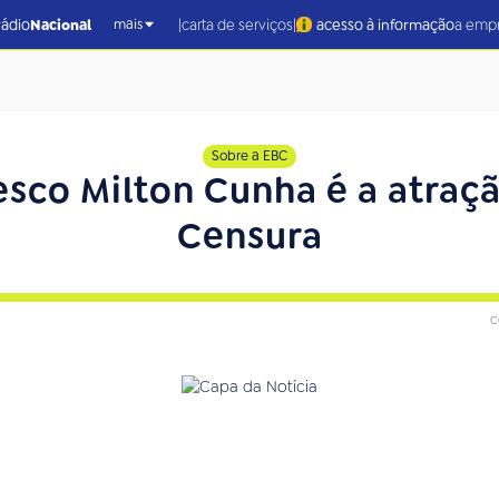
|
|
rádio
Nacional
carta de serviços
acesso à informação
a emp
mais
Sobre a EBC
esco Milton Cunha é a atraç
Censura
c