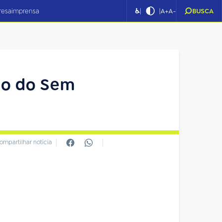
|
|
resa
imprensa
♿
A+
A-
BUSCA
ão do Sem
ompartilhar notícia