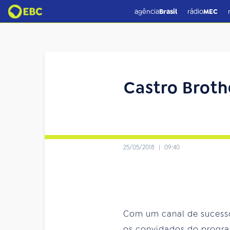
agência
Brasil
rádio
MEC
Castro Broth
25/05/2018
|
09:40
Com um canal de sucesso 
os convidados do programa