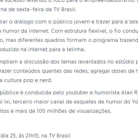
 de sucesso levando o foco para o empreendedorismo. 
na de sexta-feira da TV Brasil.
iar o diálogo com o público jovem e trazer para a tel
humor da internet. Com estrutura flexível, o fio cond
io, mas diferentes quadros formam o programa traze
duzido na internet para a telinha.
mpliam a discussão dos temas levantados no estúdio p
é trazer conteúdos quentes das redes, agregar doses de
 cultura pop e nerd.
ública é conduzida pelo youtuber e humorista Alan Rib
al Ixi, terceiro maior canal de esquetes de humor do Y
itos e mais de 100 milhões de visualizações.
dia 25, às 21h15, na TV Brasil