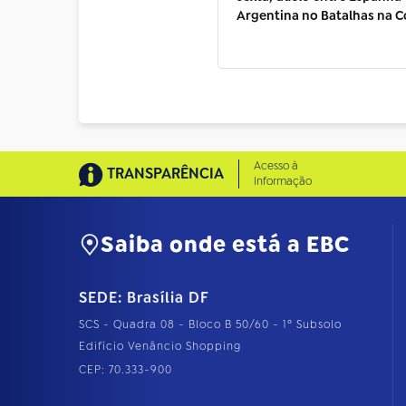
Argentina no Batalhas na 
Acesso à
TRANSPARÊNCIA
Informação
Saiba onde está a EBC
SEDE: Brasília DF
SCS - Quadra 08 - Bloco B 50/60 - 1º Subsolo
Edifício Venâncio Shopping
CEP: 70.333-900