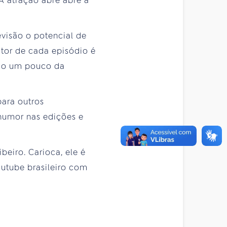
A atração abre abre a
evisão o potencial de
utor de cada episódio é
ndo um pouco da
ara outros
 humor nas edições e
eiro. Carioca, ele é
outube brasileiro com