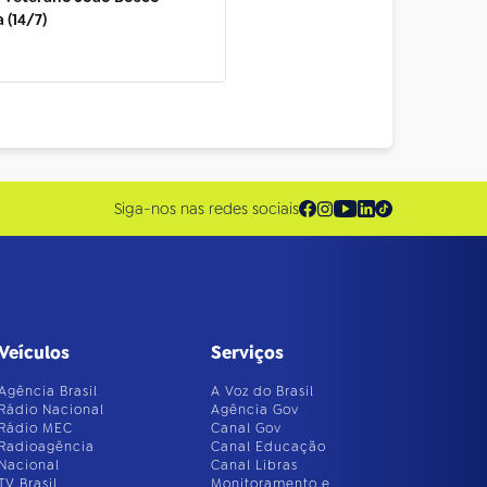
 (14/7)
Siga-nos nas redes sociais
Veículos
Serviços
Agência Brasil
A Voz do Brasil
Rádio Nacional
Agência Gov
Rádio MEC
Canal Gov
Radioagência
Canal Educação
Nacional
Canal Libras
TV Brasil
Monitoramento e