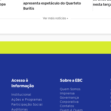
apresenta espetáculo do Quarteto
Copa
nesta terça
Buritis
Ver mais notícias +
Acesso à
Sobre a EBC
Informação
Quem Somos
Imprensa
Institucional
Governança
Ações e Programas
Corporativa
Participação Social
Contatos
Auditorias
Quem é Quem