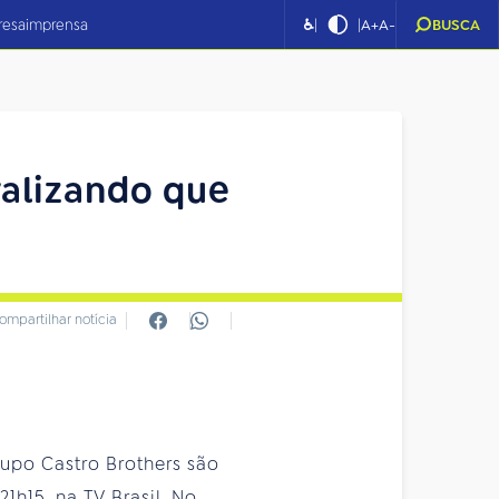
|
|
resa
imprensa
♿
A+
A-
BUSCA
ralizando que
ompartilhar notícia
rupo Castro Brothers são
1h15, na TV Brasil. No