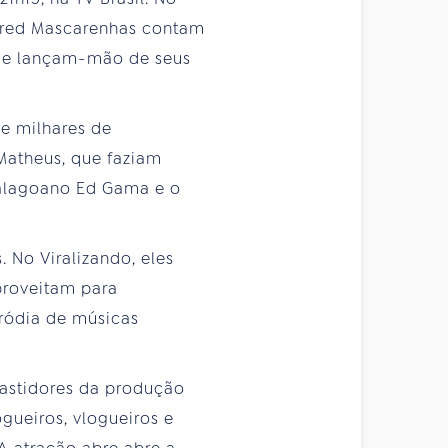
 Fred Mascarenhas contam
s e lançam-mão de seus
 e milhares de
Matheus, que faziam
 alagoano Ed Gama e o
 No Viralizando, eles
aproveitam para
aródia de músicas
bastidores da produção
gueiros, vlogueiros e