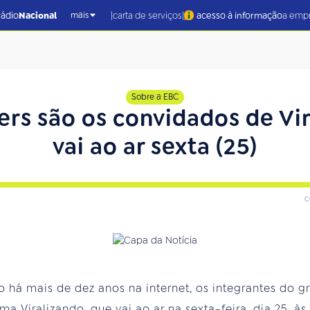
|
|
rádio
Nacional
carta de serviços
acesso à informação
a emp
mais
Sobre a EBC
ers são os convidados de Vi
vai ao ar sexta (25)
c
há mais de dez anos na internet, os integrantes do g
 Viralizando, que vai ao ar na sexta-feira, dia 25, às 2