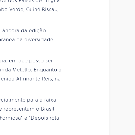
de dos Países de Língua
abo Verde, Guiné Bissau,
o, âncora da edição
orânea da diversidade
dia, em que posso ser
garida Metello. Enquanto a
venida Almirante Reis, na
cialmente para a faixa
 representam o Brasil
 Formosa" e "Depois rola