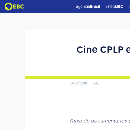
agência
Brasil
rádio
MEC
Cine CPLP e
10/04/2018
|
17:16
Faixa de documentários