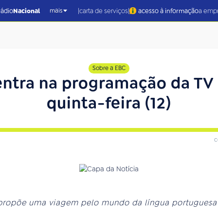
|
|
rádio
Nacional
carta de serviços
acesso à informação
a emp
mais
Sobre a EBC
ntra na programação da TV 
quinta-feira (12)
c
 propõe uma viagem pelo mundo da língua portuguesa