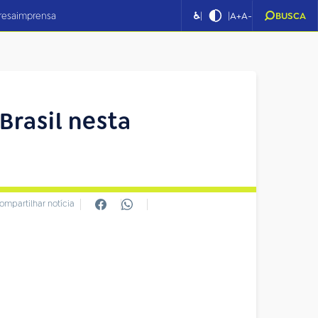
|
|
resa
imprensa
♿
A+
A-
BUSCA
Brasil nesta
ompartilhar notícia