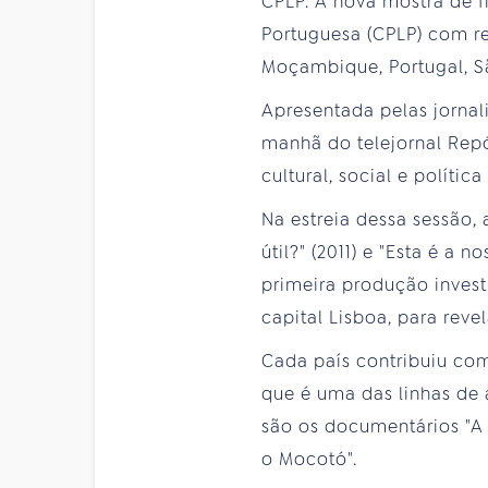
CPLP. A nova mostra de 
Portuguesa (CPLP) com rec
Moçambique, Portugal, Sã
Apresentada pelas jornali
manhã do telejornal Repó
cultural, social e políti
Na estreia dessa sessão,
útil?" (2011) e "Esta é a
primeira produção investi
capital Lisboa, para reve
Cada país contribuiu com
que é uma das linhas de
são os documentários "A 
o Mocotó".