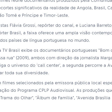
filmes reúne documentários produzidos pela Comunida
ortes significativos da realidade de Angola, Brasil, C
o Tomé e Príncipe e Timor-Leste.
stas Flávia Grossi, repórter do canal, e Luciana Barret
rter Brasil, a faixa oferece uma ampla visão contemp
ca dos países de língua portuguesa no mundo.
 a TV Brasil exibe os documentários portugueses "Bom 
 nossa rua" (2009), ambos com direção da jornalista Mar
ga o universo do 'call center', a segunda percorre a A
lar toda sua diversidade.
 filmes selecionados pela emissora pública local espe
 ação do Programa CPLP Audiovisual. As produções que
Trama do Olhar", "Álbum de Família", "Avenida Brasília