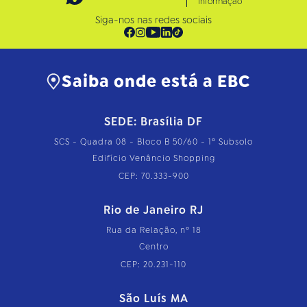
Informação
Siga-nos nas redes sociais
Saiba onde está a EBC
SEDE: Brasília DF
SCS - Quadra 08 - Bloco B 50/60 - 1º Subsolo
Edifício Venâncio Shopping
CEP: 70.333-900
Rio de Janeiro RJ
Rua da Relação, nº 18
Centro
CEP: 20.231-110
São Luís MA