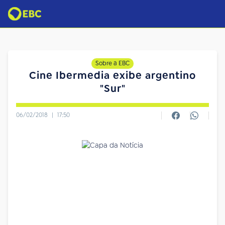
Sobre a EBC
Cine Ibermedia exibe argentino
"Sur"
06/02/2018
|
17:50