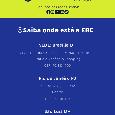
Informação
Siga-nos nas redes sociais
Saiba onde está a EBC
SEDE: Brasília DF
SCS - Quadra 08 - Bloco B 50/60 - 1º Subsolo
Edifício Venâncio Shopping
CEP: 70.333-900
Rio de Janeiro RJ
Rua da Relação, nº 18
Centro
CEP: 20.231-110
São Luís MA