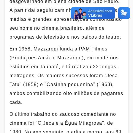
desgovernado em plena cidade de São Paulo.
A partir daí seguiu caminhando em pequenas,
médias e grandes apresentações consolidando
seu nome no cinema brasileiro, além de
programas de televisão e nos palcos do teatro.
Em 1958, Mazzaropi funda a PAM Filmes
(Produções Amácio Mazzaropi), em modernos
estúdios em Taubaté, e lá realizou 23 longas-
metragens. Os maiores sucessos foram "Jeca
Tatu" (1959) e "Casinha pequenina" (1963),
ambos contabilizando oito milhões de pagantes
cada.
O último trabalho do saudoso comediante no
cinema foi "O Jeca e a Égua Milagrosa", de
1980. No ano seguinte, o artista morreu aos 69