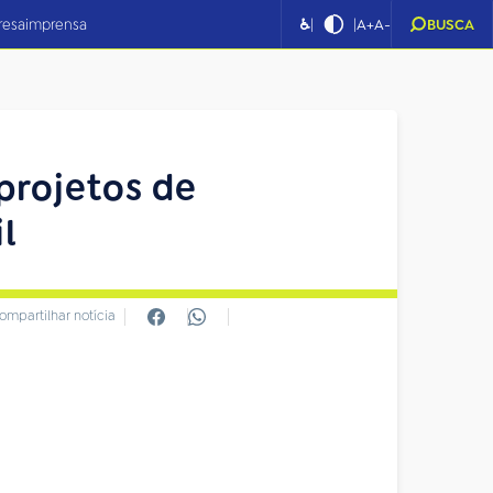
|
|
resa
imprensa
♿
A+
A-
BUSCA
projetos de
l
ompartilhar notícia