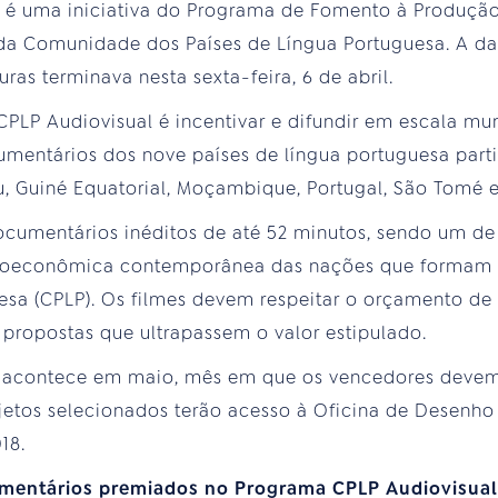
l é uma iniciativa do Programa de Fomento à Produção
a Comunidade dos Países de Língua Portuguesa. A dat
ras terminava nesta sexta-feira, 6 de abril.
PLP Audiovisual é incentivar e difundir em escala mun
entários dos nove países de língua portuguesa partic
, Guiné Equatorial, Moçambique, Portugal, São Tomé e 
cumentários inéditos de até 52 minutos, sendo um de 
ocioeconômica contemporânea das nações que formam
esa (CPLP). Os filmes devem respeitar o orçamento de
s propostas que ultrapassem o valor estipulado.
s acontece em maio, mês em que os vencedores devem
jetos selecionados terão acesso à Oficina de Desenho
18.
cumentários premiados no Programa CPLP Audiovisual