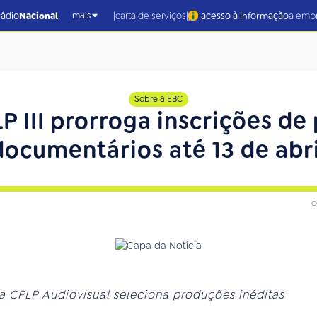
|
|
rádio
Nacional
carta de serviços
acesso à informação
a emp
mais
Sobre a EBC
 III prorroga inscrições de 
documentários até 13 de abri
c
 CPLP Audiovisual seleciona produções inéditas