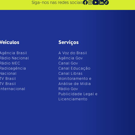
Siga-nos nas redes sociais
Veículos
Serviços
Agência Brasil
A Voz do Brasil
Rádio Nacional
Agência Gov
Rádio MEC
Canal Gov
Radioagência
Canal Educação
Nacional
Canal Libras
TV Brasil
Monitoramento e
TV Brasil
Análise de Mídia
Internacional
Rádio Gov
Publicidade Legal e
Licenciamento