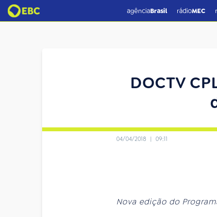
agência
Brasil
rádio
MEC
DOCTV CPLP
04/04/2018
|
09:11
Nova edição do Programa