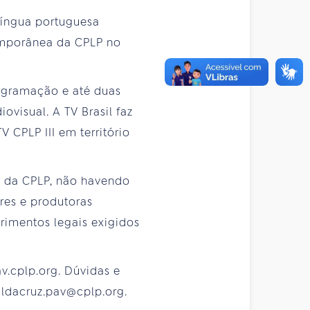
língua portuguesa
temporânea da CPLP no
ogramação e até duas
ovisual. A TV Brasil faz
 CPLP III em território
s da CPLP, não havendo
ores e produtoras
mentos legais exigidos
v.cplp.org. Dúvidas e
aldacruz.pav@cplp.org.