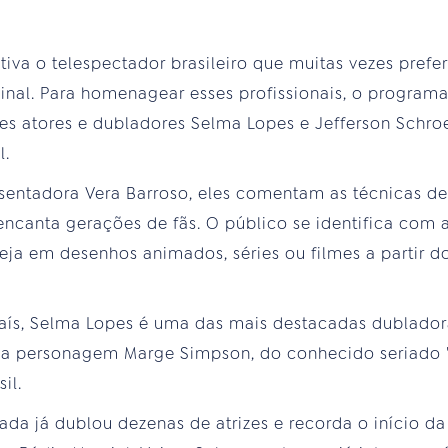
va o telespectador brasileiro que muitas vezes prefer
ginal. Para homenagear esses profissionais, o progra
es atores e dubladores Selma Lopes e Jefferson Schroed
l.
esentadora Vera Barroso, eles comentam as técnicas 
encanta gerações de fãs. O público se identifica com 
eja em desenhos animados, séries ou filmes a partir d
país, Selma Lopes é uma das mais destacadas dublador
l da personagem Marge Simpson, do conhecido seriado "
il.
ada já dublou dezenas de atrizes e recorda o início da