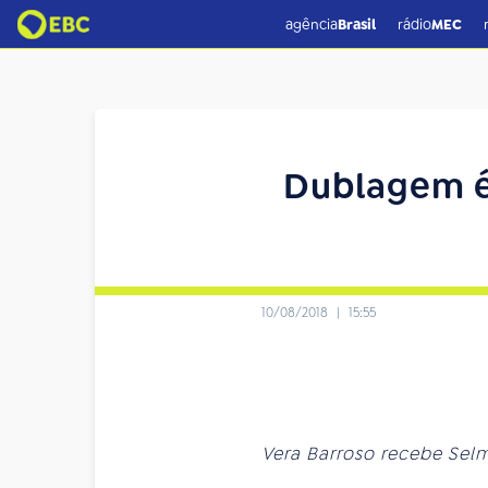
agência
Brasil
rádio
MEC
Dublagem é
10/08/2018
|
15:55
Vera Barroso recebe Selm