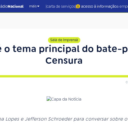
|
|
rádio
Nacional
carta de serviços
acesso à informação
a emp
mais
Sala de Imprensa
 o tema principal do bate-
Censura
c
a Lopes e Jefferson Schroeder para conversar sobre o