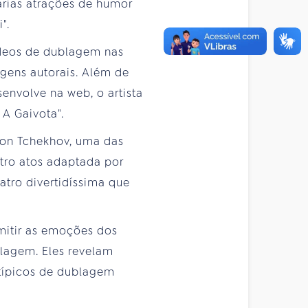
árias atrações de humor
".
ídeos de dublagem nas
gens autorais. Além de
senvolve na web, o artista
A Gaivota".
ton Tchekhov, uma das
atro atos adaptada por
atro divertidíssima que
smitir as emoções dos
blagem. Eles revelam
 típicos de dublagem