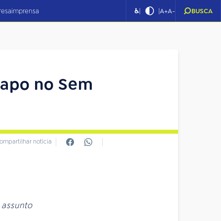
|
|
resa
imprensa
♿
A+
A-
BUSCA
papo no Sem
ompartilhar notícia
 assunto