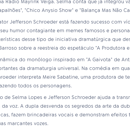
na Rádio Mayrink Veiga. Selma conta que já integrou v
apalhões", "Chico Anysio Show" e "Balança Mas Não Cai
 ator Jefferson Schroeder está fazendo sucesso com v
m seu humor contagiante em memes famosos e persona
rísticas desse tipo de iniciativa dramatúrgica que de
rroso sobre a reestreia do espetáculo "A Produtora e 
inâmica do monólogo inspirado em "A Gaivota" de An
portantes da dramaturgia universal. Na comédia em qu
roeder interpreta Meire Sabatine, uma produtora de te
 fazendo todos os personagens.
ão de Selma Lopes e Jefferson Schroeder ajuda a tran
 da voz. A dupla desvenda os segredos da arte da du
cas, fazem brincadeiras vocais e demonstram efeitos
as marcantes vozes.