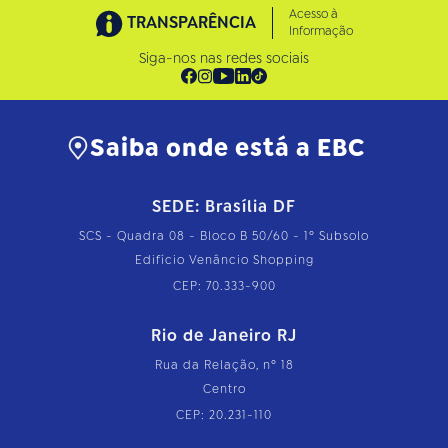
Acesso à
TRANSPARÊNCIA
Informação
Siga-nos nas redes sociais
Saiba onde está a EBC
SEDE: Brasília DF
SCS - Quadra 08 - Bloco B 50/60 - 1º Subsolo
Edifício Venâncio Shopping
CEP: 70.333-900
Rio de Janeiro RJ
Rua da Relação, nº 18
Centro
CEP: 20.231-110