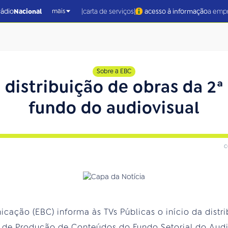
|
|
rádio
Nacional
carta de serviços
acesso à informação
a emp
mais
Sobre a EBC
a distribuição de obras da 2ª
fundo do audiovisual
c
cação (EBC) informa às TVs Públicas o início da distr
 de Produção de Conteúdos do Fundo Setorial do Audio