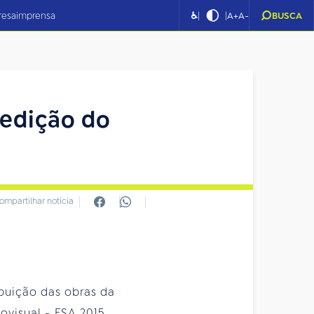
|
|
resa
imprensa
♿
A+
A-
BUSCA
 edição do
ompartilhar notícia
ibuição das obras da
visual - FSA 2015.