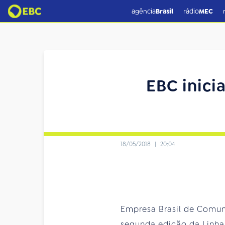
agência
Brasil
rádio
MEC
EBC inici
18/05/2018
|
20:04
Empresa Brasil de Comuni
segunda edição da Linha