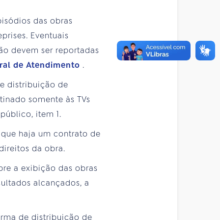
pisódios das obras
prises. Eventuais
ão devem ser reportadas
ral de Atendimento
.
e distribuição de
stinado somente às TVs
público, item 1.
m que haja um contrato de
ireitos da obra.
bre a exibição das obras
ultados alcançados, a
orma de distribuição de