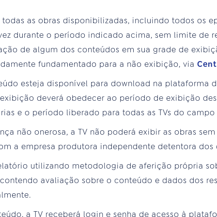
 todas as obras disponibilizadas, incluindo todos os e
ez durante o período indicado acima, sem limite de re
ação de algum dos conteúdos em sua grade de exibiç
idamente fundamentado para a não exibição, via
Cent
eúdo esteja disponível para download na plataforma d
 exibição deverá obedecer ao período de exibição de
rias e o período liberado para todas as TVs do campo 
ença não onerosa, a TV não poderá exibir as obras se
om a empresa produtora independente detentora dos d
elatório utilizando metodologia de aferição própria so
contendo avaliação sobre o conteúdo e dados dos res
almente.
eúdo, a TV receberá login e senha de acesso à plataf