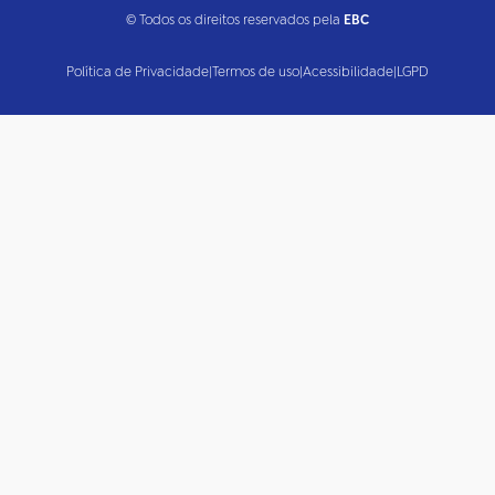
© Todos os direitos reservados pela
EBC
Política de Privacidade
|
Termos de uso
|
Acessibilidade
|
LGPD