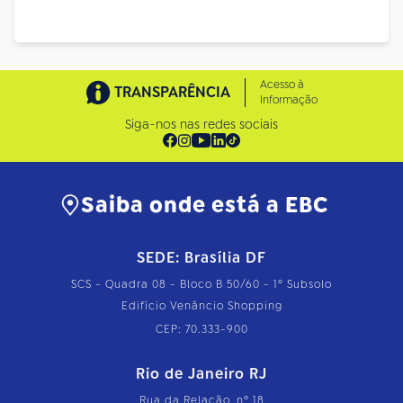
Acesso à
TRANSPARÊNCIA
Informação
Siga-nos nas redes sociais
Saiba onde está a EBC
SEDE: Brasília DF
SCS - Quadra 08 - Bloco B 50/60 - 1º Subsolo
Edifício Venâncio Shopping
CEP: 70.333-900
Rio de Janeiro RJ
Rua da Relação, nº 18