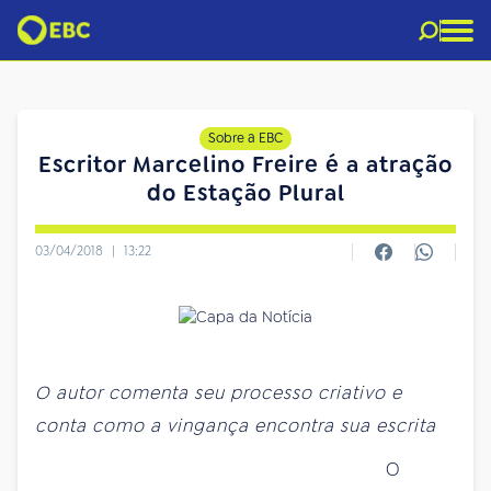
Sobre a EBC
Escritor Marcelino Freire é a atração
do Estação Plural
03/04/2018
|
13:22
O autor comenta seu processo criativo e
conta como a vingança encontra sua escrita
O