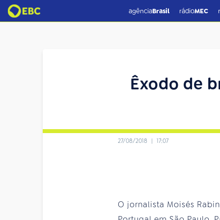
agência
Brasil
rádio
MEC
Êxodo de br
27/08/2018
|
17:07
O jornalista Moisés Rabi
Portugal em São Paulo, P