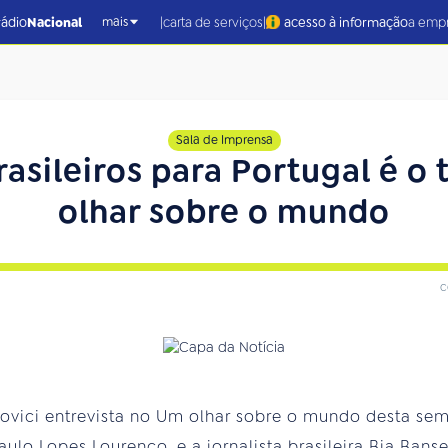
|
|
rádio
Nacional
carta de serviços
acesso à informação
a emp
mais
Sala de Imprensa
asileiros para Portugal é 
olhar sobre o mundo
c
novici entrevista no Um olhar sobre o mundo desta se
aulo Lopes Lourenço, e a jornalista brasileira Bia Ban