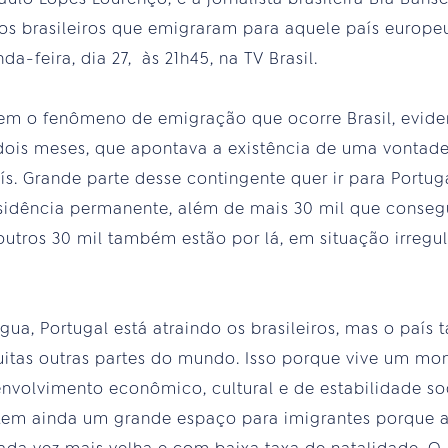
ros brasileiros que emigraram para aquele país europe
a-feira, dia 27, às 21h45, na TV Brasil.
em o fenômeno de emigração que ocorre Brasil, evid
dois meses, que apontava a existência de uma vontad
aís. Grande parte desse contingente quer ir para Portu
esidência permanente, além de mais 30 mil que conse
utros 30 mil também estão por lá, em situação irregul
ngua, Portugal está atraindo os brasileiros, mas o paí
itas outras partes do mundo. Isso porque vive um mo
nvolvimento econômico, cultural e de estabilidade so
tem ainda um grande espaço para imigrantes porque 