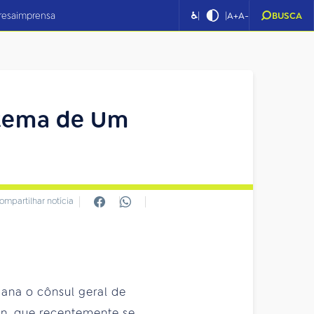
|
|
resa
imprensa
♿
A+
A-
BUSCA
o tema de Um
ompartilhar notícia
mana o cônsul geral de
sen, que recentemente se