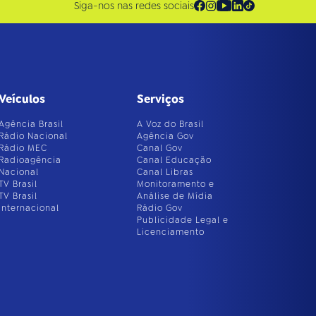
Siga-nos nas redes sociais
Veículos
Serviços
Agência Brasil
A Voz do Brasil
Rádio Nacional
Agência Gov
Rádio MEC
Canal Gov
Radioagência
Canal Educação
Nacional
Canal Libras
TV Brasil
Monitoramento e
TV Brasil
Análise de Mídia
Internacional
Rádio Gov
Publicidade Legal e
Licenciamento