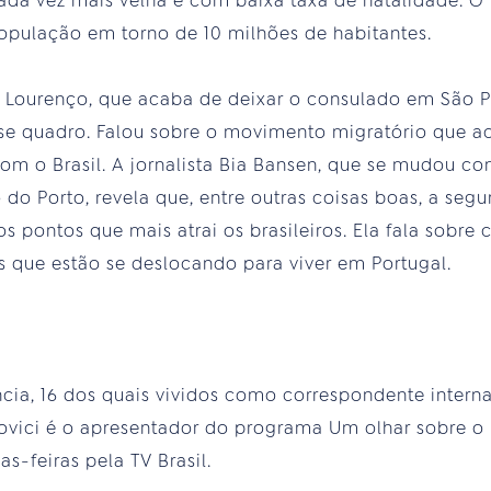
ada vez mais velha e com baixa taxa de natalidade. O 
opulação em torno de 10 milhões de habitantes.
 Lourenço, que acaba de deixar o consulado em São Pa
sse quadro. Falou sobre o movimento migratório que 
com o Brasil. A jornalista Bia Bansen, que se mudou co
o do Porto, revela que, entre outras coisas boas, a seg
s pontos que mais atrai os brasileiros. Ela fala sobre
os que estão se deslocando para viver em Portugal.
ia, 16 dos quais vividos como correspondente interna
novici é o apresentador do programa Um olhar sobre o
-feiras pela TV Brasil.