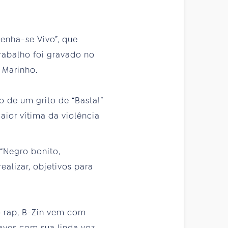
enha-se Vivo”, que
rabalho foi gravado no
 Marinho.
o de um grito de “Basta!”
aior vítima da violência
 “Negro bonito,
alizar, objetivos para
o rap, B-Zin vem com
haves com sua linda voz