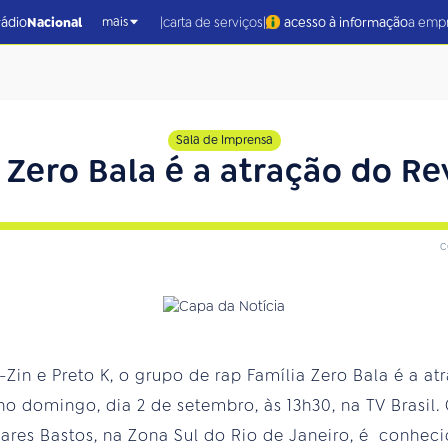
|
|
rádio
Nacional
carta de serviços
acesso à informação
a emp
mais
Sala de Imprensa
 Zero Bala é a atração do R
c
Zin e Preto K, o grupo de rap Família Zero Bala é a a
no domingo, dia 2 de setembro, às 13h30, na TV Brasil.
vares Bastos, na Zona Sul do Rio de Janeiro, é conhec