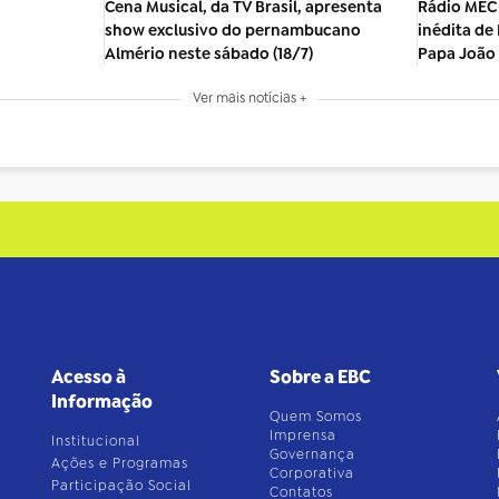
Cena Musical, da TV Brasil, apresenta
Rádio MEC
show exclusivo do pernambucano
inédita de
Almério neste sábado (18/7)
Papa João 
Ver mais notícias +
Acesso à
Sobre a EBC
Informação
Quem Somos
Imprensa
Institucional
Governança
Ações e Programas
Corporativa
Participação Social
Contatos