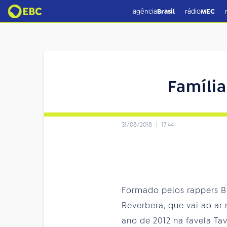
agência
Brasil
rádio
MEC
Família
31/08/2018
|
17:44
Formado pelos rappers B-
Reverbera, que vai ao ar 
ano de 2012 na favela Ta