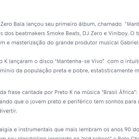
a Zero Bala lançou seu primeiro álbum, chamado "Mant
s dos beatmakers Smoke Beats, DJ Zero e Viniboy. O t
em e masterização do grande produtor musical Gabriel
to K lançaram o disco “Mantenha-se Vivo” com o intuit
ermínio da população preta e pobre, estatisticamente m
da frase cantada por Preto K na música “Brasil África”:
ando que o jovem preto e periférico tem sonhos para re
vertir.
algia e instrumentais que mais lembram os anos 90 d
om seu storytelling inspirado na “old school” e Bete C