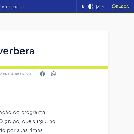
|
|
resa
imprensa
♿
A+
A-
BUSCA
everbera
ompartilhar notícia
tração do programa
 O grupo, que surgiu no
ido por suas rimas