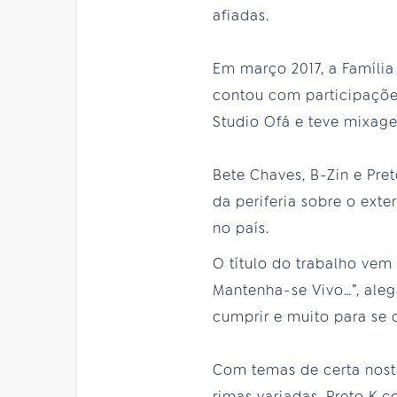
afiadas.
Em março 2017, a Famíli
contou com participaçõe
Studio Ofá e teve mixag
Bete Chaves, B-Zin e Pre
da periferia sobre o ext
no país.
O título do trabalho vem 
Mantenha-se Vivo…”, aleg
cumprir e muito para se di
Com temas de certa nost
rimas variadas, Preto K c