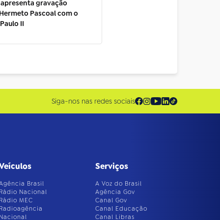
 apresenta gravação
 Hermeto Pascoal com o
Paulo II
Siga-nos nas redes sociais
Veículos
Serviços
Agência Brasil
A Voz do Brasil
Rádio Nacional
Agência Gov
Rádio MEC
Canal Gov
Radioagência
Canal Educação
Nacional
Canal Libras