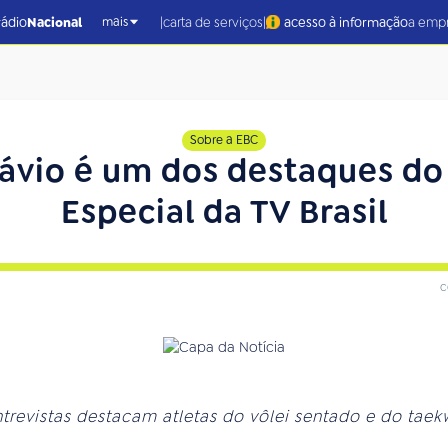
|
|
rádio
Nacional
carta de serviços
acesso à informação
a emp
mais
Sobre a EBC
ávio é um dos destaques d
Especial da TV Brasil
c
trevistas destacam atletas do vôlei sentado e do tae