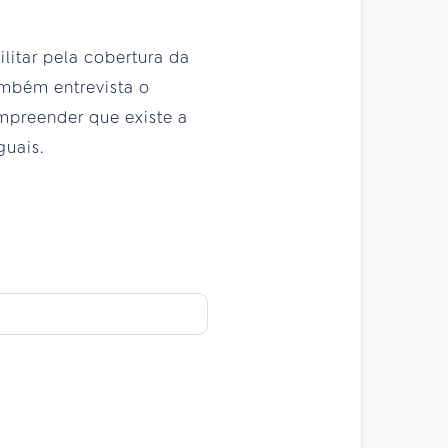
itar pela cobertura da
ambém entrevista o
mpreender que existe a
guais.