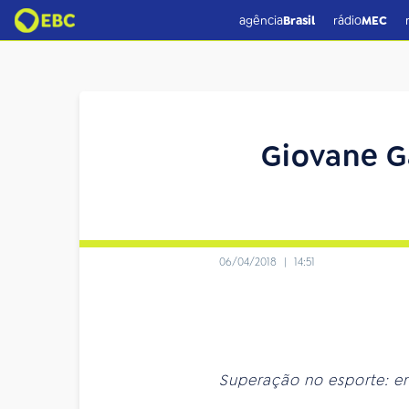
agência
Brasil
rádio
MEC
Giovane G
06/04/2018
|
14:51
Superação no esporte: en