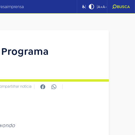
|
|
resa
imprensa
♿
A+
A-
BUSCA
o Programa
ompartilhar notícia
kwondo