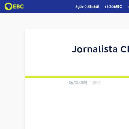
agência
Brasil
rádio
MEC
Jornalista 
06/03/2018
|
09:14