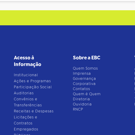
Acesso à
Sobre a EBC
Informação
Quem Somos
Imprensa
Institucional
Governança
Ações e Programas
Corporativa
Participação Social
Contatos
Auditorias
Quem é Quem
Convênios e
Diretoria
Ouvidoria
Transferências
RNCP
Receitas e Despesas
Licitações e
Contratos
Empregados