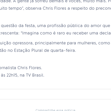
ade. A gente já sofreu demais e vocês, muito mais. 
uito tempo", observa Chris Flores a respeito do preco
 questão da festa, uma profissão pública do amor que
 acrescenta: “Imagina como é raro eu receber uma decla
tuição opressora, principalmente para mulheres, com
tão no Estação Plural de quarta-feira.
rnalista Chris Flores.
às 22h15, na TV Brasil.
Compartilhe essa notícia