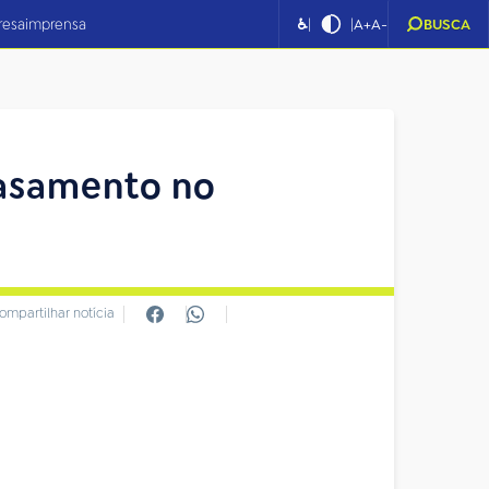
|
|
resa
imprensa
♿
A+
A-
BUSCA
casamento no
ompartilhar notícia