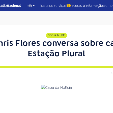
|
|
rádio
Nacional
carta de serviços
acesso à informação
a emp
mais
Sobre a EBC
Chris Flores conversa sobre 
Estação Plural
c