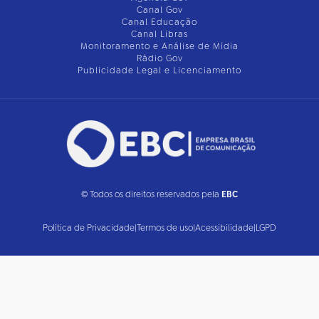
Canal Gov
Canal Educação
Canal Libras
Monitoramento e Análise de Mídia
Rádio Gov
Publicidade Legal e Licenciamento
© Todos os direitos reservados pela
EBC
Política de Privacidade
|
Termos de uso
|
Acessibilidade
|
LGPD