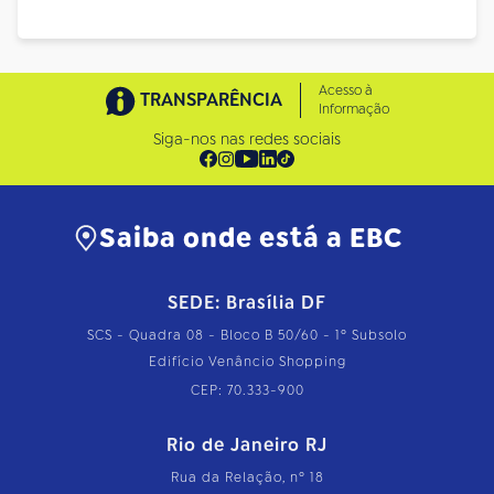
Acesso à
TRANSPARÊNCIA
Informação
Siga-nos nas redes sociais
Saiba onde está a EBC
SEDE: Brasília DF
SCS - Quadra 08 - Bloco B 50/60 - 1º Subsolo
Edifício Venâncio Shopping
CEP: 70.333-900
Rio de Janeiro RJ
Rua da Relação, nº 18