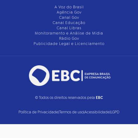
A Voz do Brasil
Agência Gov
Canal Gov
Canal Educação
Canal Libras
Monitoramento e Análise de Mídia
Rádio Gov
Publicidade Legal e Licenciamento
© Todos os direitos reservados pela
EBC
Política de Privacidade
|
Termos de uso
|
Acessibilidade
|
LGPD