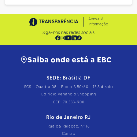
Acesso à
TRANSPARÊNCIA
Informação
Siga-nos nas redes sociais
Saiba onde está a EBC
SEDE: Brasília DF
SCS - Quadra 08 - Bloco B 50/60 - 1º Subsolo
Edifício Venâncio Shopping
CEP: 70.333-900
Rio de Janeiro RJ
Rua da Relação, nº 18
Centro