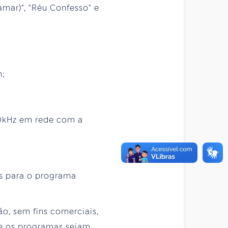
 amar)", "Réu Confesso" e
h;
180kHz em rede com a
es para o programa
ão, sem fins comerciais,
e os programas sejam