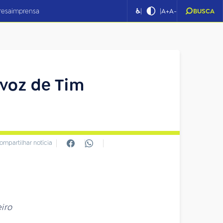
|
|
resa
imprensa
♿
A+
A-
BUSCA
a voz de Tim
ompartilhar notícia
eiro