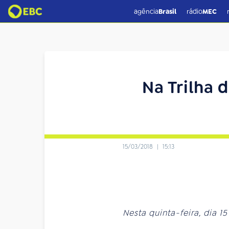
agência
Brasil
rádio
MEC
Na Trilha d
15/03/2018
|
15:13
Nesta quinta-feira, dia 1