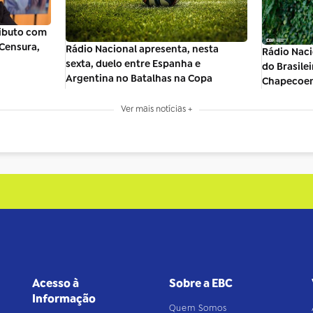
ibuto com
 Censura,
Rádio Nacional apresenta, nesta
Rádio Nac
sexta, duelo entre Espanha e
do Brasile
Argentina no Batalhas na Copa
Chapecoen
Ver mais notícias +
Acesso à
Sobre a EBC
Informação
Quem Somos