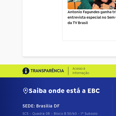
Antonio Fagundes ganha tr
entrevista especial no Sem
da TV Brasil
Acesso à
TRANSPARÊNCIA
Informação
Saiba onde está a EBC
SEDE: Brasília DF
SCS - Quadra 08 - Bloco B 50/60 - 1º Subsolo