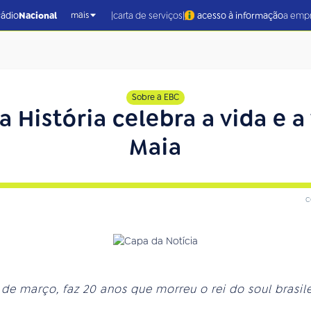
|
|
rádio
Nacional
carta de serviços
acesso à informação
a emp
mais
Sobre a EBC
a História celebra a vida e 
Maia
c
5 de março, faz 20 anos que morreu o rei do soul brasil