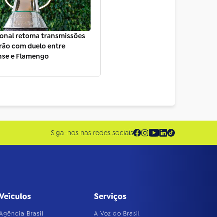
ional retoma transmissões
irão com duelo entre
se e Flamengo
Siga-nos nas redes sociais
Veículos
Serviços
Agência Brasil
A Voz do Brasil