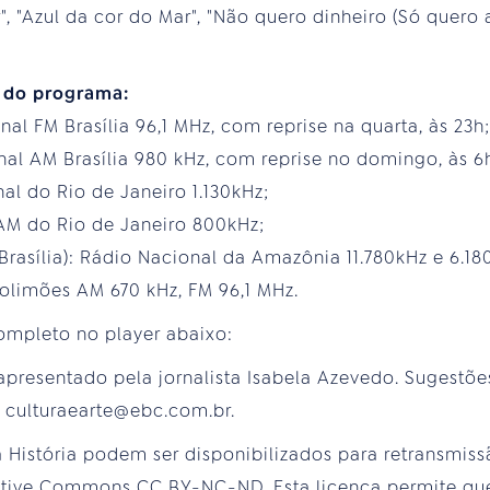
r", "Azul da cor do Mar", "Não quero dinheiro (Só quero
s do programa:
al FM Brasília 96,1 MHz, com reprise na quarta, às 23h;
nal AM Brasília 980 kHz, com reprise no domingo, às 6
al do Rio de Janeiro 1.130kHz;
AM do Rio de Janeiro 800kHz;
Brasília): Rádio Nacional da Amazônia 11.780kHz e 6.
olimões AM 670 kHz, FM 96,1 MHz.
mpleto no player abaixo:
é apresentado pela jornalista Isabela Azevedo. Sugestõ
 culturaearte@ebc.com.br.
a História podem ser disponibilizados para retransmiss
ative Commons CC BY-NC-ND. Esta licença permite qu