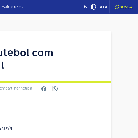
|
|
resa
imprensa
♿
A+
A-
BUSCA
futebol com
l
ompartilhar notícia
ússia