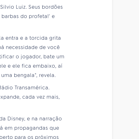
Silvio Luiz. Seus bordões
 barbas do profeta!' e
la entra e a torcida grita
 há necessidade de você
ificar o jogador, bate um
e e ele fica embaixo, aí
te uma bengala", revela.
 Rádio Transamérica.
expande, cada vez mais,
da Disney, e na narração
está em propagandas que
aberto para os próximos