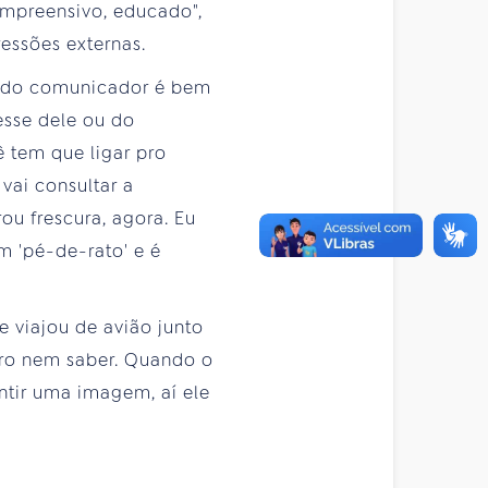
ompreensivo, educado",
essões externas.
ão do comunicador é bem
resse dele ou do
ê tem que ligar pro
vai consultar a
ou frescura, agora. Eu
um 'pé-de-rato' e é
e viajou de avião junto
ero nem saber. Quando o
ntir uma imagem, aí ele