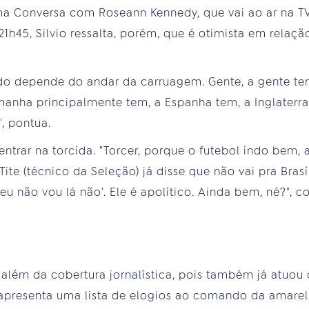
a Conversa com Roseann Kennedy, que vai ao ar na TV
 21h45, Silvio ressalta, porém, que é otimista em rel
do depende do andar da carruagem. Gente, a gente t
manha principalmente tem, a Espanha tem, a Inglaterra
, pontua.
 entrar na torcida. "Torcer, porque o futebol indo bem, 
ite (técnico da Seleção) já disse que não vai pra Brasíl
 não vou lá não'. Ele é apolítico. Ainda bem, né?", co
além da cobertura jornalística, pois também já atuou
io apresenta uma lista de elogios ao comando da amare