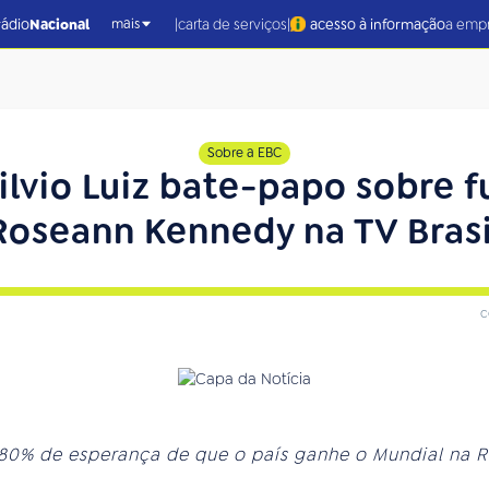
|
|
rádio
Nacional
carta de serviços
acesso à informação
a emp
mais
Sobre a EBC
ilvio Luiz bate-papo sobre 
Roseann Kennedy na TV Brasi
c
r 80% de esperança de que o país ganhe o Mundial na R