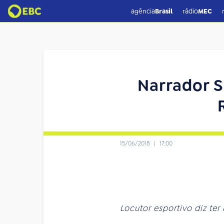
agência
Brasil
rádio
MEC
Narrador S
15/06/2018
|
17:00
Locutor esportivo diz te