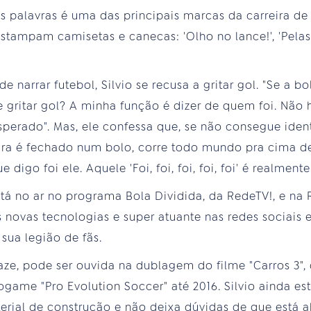
s palavras é uma das principais marcas da carreira de 
estampam camisetas e canecas: 'Olho no lance!', 'Pelas
e narrar futebol, Silvio se recusa a gritar gol. "Se a bo
e gritar gol? A minha função é dizer de quem foi. Não
perado". Mas, ele confessa que, se não consegue ident
ara é fechado num bolo, corre todo mundo pra cima del
 digo foi ele. Aquele 'Foi, foi, foi, foi, foi' é realmen
está no ar no programa Bola Dividida, da RedeTV!, e na
ovas tecnologias e super atuante nas redes sociais 
sua legião de fãs.
ze, pode ser ouvida na dublagem do filme "Carros 3", 
eogame "Pro Evolution Soccer" até 2016. Silvio ainda 
terial de construção e não deixa dúvidas de que está 