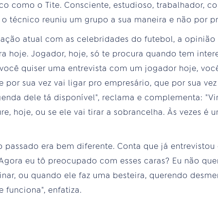
co como o Tite. Consciente, estudioso, trabalhador, c
e o técnico reuniu um grupo a sua maneira e não por pr
elação atual com as celebridades do futebol, a opini
ura hoje. Jogador, hoje, só te procura quando tem inte
e você quiser uma entrevista com um jogador hoje, voc
 por sua vez vai ligar pro empresário, que por sua vez 
agenda dele tá disponível", reclama e complementa: "Vir
re, hoje, ou se ele vai tirar a sobrancelha. Às vezes é 
 passado era bem diferente. Conta que já entrevistou 
"Agora eu tô preocupado com esses caras? Eu não qu
minar, ou quando ele faz uma besteira, querendo desme
 funciona", enfatiza.