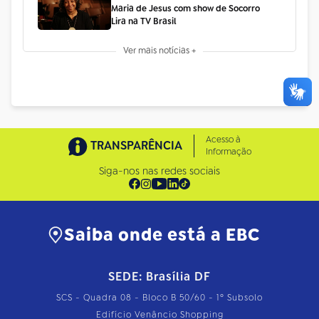
Maria de Jesus com show de Socorro
Lira na TV Brasil
Ver mais notícias +
Acesso à
TRANSPARÊNCIA
Informação
Siga-nos nas redes sociais
Saiba onde está a EBC
SEDE: Brasília DF
SCS - Quadra 08 - Bloco B 50/60 - 1º Subsolo
Edifício Venâncio Shopping