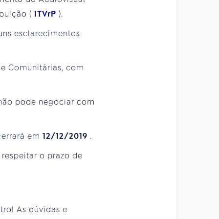
ibuição (
ITVrP
).
uns esclarecimentos
as e Comunitárias, com
a não pode negociar com
ncerrará em
12/12/2019
.
 respeitar o prazo de
tro! As dúvidas e