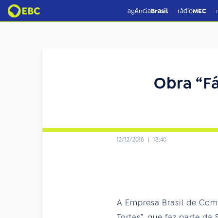
agência
Brasil
rádio
MEC
Obra “Fá
12/12/2018
|
18:40
A Empresa Brasil de Comu
Tortas”, que faz parte da