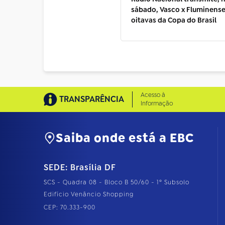
sábado, Vasco x Fluminense
oitavas da Copa do Brasil
Acesso à
TRANSPARÊNCIA
Informação
Saiba onde está a EBC
SEDE: Brasília DF
SCS - Quadra 08 - Bloco B 50/60 - 1º Subsolo
Edifício Venâncio Shopping
CEP: 70.333-900