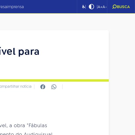
|
|
resa
imprensa
♿
A+
A-
BUSCA
ível para
ompartilhar notícia
el, a obra "Fábulas
mento do Audiovisual