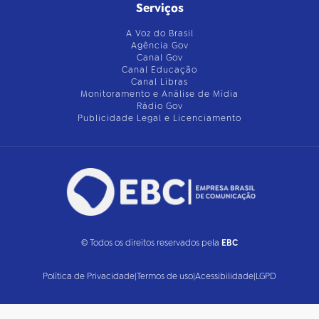
Serviços
A Voz do Brasil
Agência Gov
Canal Gov
Canal Educação
Canal Libras
Monitoramento e Análise de Mídia
Rádio Gov
Publicidade Legal e Licenciamento
© Todos os direitos reservados pela
EBC
Política de Privacidade
|
Termos de uso
|
Acessibilidade
|
LGPD