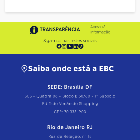
Acesso à
TRANSPARÊNCIA
Informação
Siga-nos nas redes sociais
Saiba onde está a EBC
SEDE: Brasília DF
SCS - Quadra 08 - Bloco B 50/60 - 1º Subsolo
Edifício Venâncio Shopping
CEP: 70.333-900
Rio de Janeiro RJ
Rua da Relação, nº 18