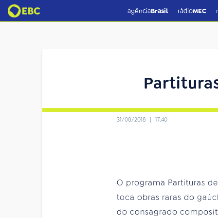
agência
Brasil
rádio
MEC
Partitura
31/08/2018
|
17:40
O programa Partituras des
toca obras raras do gaúc
do consagrado compositor