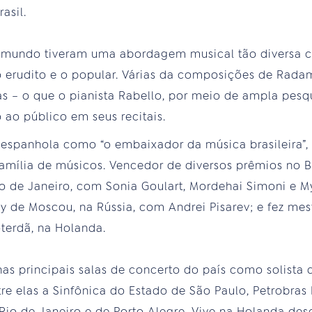
asil.
mundo tiveram uma abordagem musical tão diversa co
 erudito e o popular. Várias da composições de Radam
s – o que o pianista Rabello, por meio de ampla pesq
ao público em seus recitais.
espanhola como “o embaixador da música brasileira”, 
amília de músicos. Vencedor de diversos prêmios no Br
o de Janeiro, com Sonia Goulart, Mordehai Simoni e M
y de Moscou, na Rússia, com Andrei Pisarev; e fez m
terdã, na Holanda.
 nas principais salas de concerto do país como solista
ntre elas a Sinfônica do Estado de São Paulo, Petrobras
Rio de Janeiro e de Porto Alegre. Vive na Holanda des