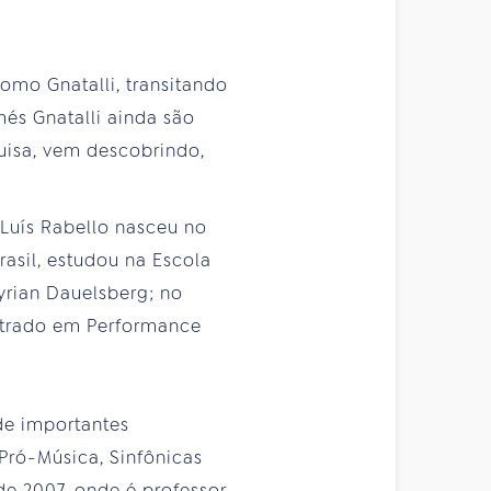
mo Gnatalli, transitando
és Gnatalli ainda são
uisa, vem descobrindo,
Luís Rabello nasceu no
asil, estudou na Escola
yrian Dauelsberg; no
estrado em Performance
 de importantes
 Pró-Música, Sinfônicas
de 2007, onde é professor