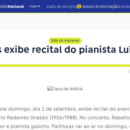
|
|
rádio
Nacional
carta de serviços
acesso à informação
a emp
mais
Sala de Imprensa
s exibe recital do pianista Lu
c
te domingo, dia 2 de setembro, exibe recital do piani
ho Radamés Gnatalli (1906/1988). No concerto, Rabell
 e pianista gaúcho. Partituras vai ao ar no domingo, 