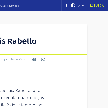
|
|
resa
imprensa
♿
A+
A-
BUSCA
ís Rabello
ompartilhar notícia
sta Luís Rabello, que
o executa quatro peças
dia 2 de setembro, ao