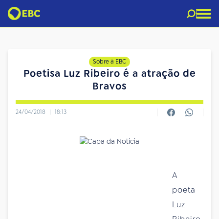
Sobre a EBC
Poetisa Luz Ribeiro é a atração de
Bravos
24/04/2018
|
18:13
A
poeta
Luz