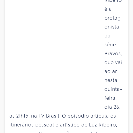
Ribeiro
é a
protag
onista
da
série
Bravos,
que vai
ao ar
nesta
quinta-
feira,
dia 26,
às 21h15, na TV Brasil. O episódio articula os
itinerários pessoal e artístico de Luz Ribeiro,