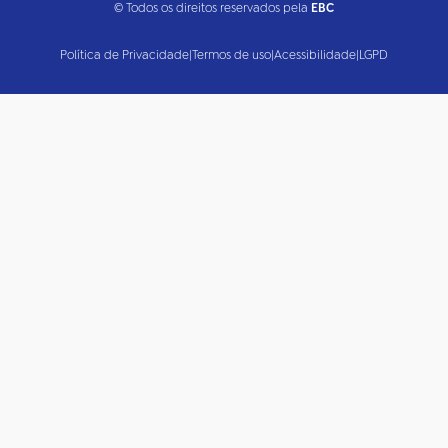
© Todos os direitos reservados pela
EBC
Política de Privacidade
|
Termos de uso
|
Acessibilidade
|
LGPD