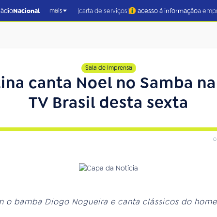
|
|
rádio
Nacional
carta de serviços
acesso à informação
a emp
mais
Sala de Imprensa
stina canta Noel no Samba n
TV Brasil desta sexta
c
om o bamba Diogo Nogueira e canta clássicos do ho