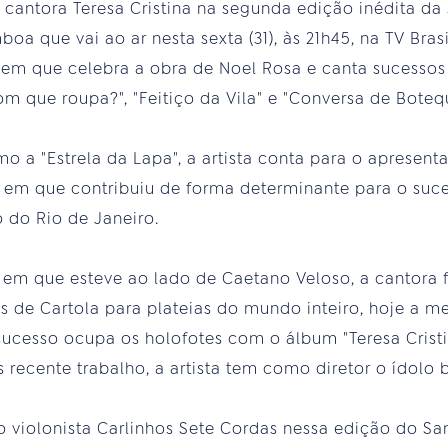
 cantora Teresa Cristina na segunda edição inédita d
 que vai ao ar nesta sexta (31), às 21h45, na TV Brasi
co em que celebra a obra de Noel Rosa e canta sucesso
Com que roupa?", "Feitiço da Vila" e "Conversa de Boteq
 a "Estrela da Lapa", a artista conta para o apresent
 em que contribuiu de forma determinante para o suce
o do Rio de Janeiro.
 em que esteve ao lado de Caetano Veloso, a cantora f
os de Cartola para plateias do mundo inteiro, hoje a m
ucesso ocupa os holofotes com o álbum "Teresa Cristi
s recente trabalho, a artista tem como diretor o ídolo 
iolonista Carlinhos Sete Cordas nessa edição do S