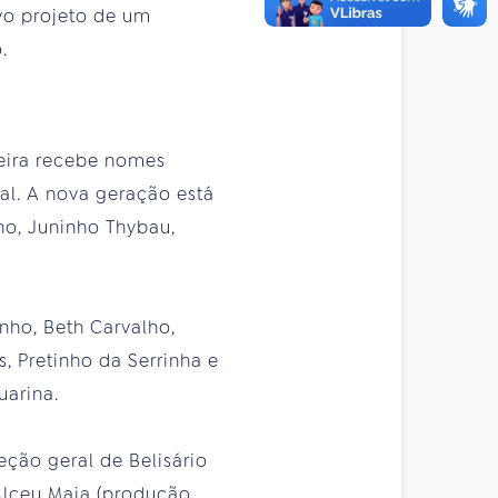
vo projeto de um
.
eira recebe nomes
nal. A nova geração está
ho, Juninho Thybau,
ho, Beth Carvalho,
s, Pretinho da Serrinha e
uarina.
ção geral de Belisário
lceu Maia (produção