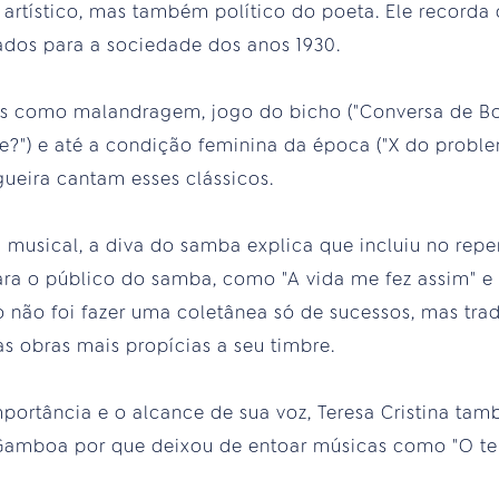
artístico, mas também político do poeta. Ele recorda 
ados para a sociedade dos anos 1930.
os como malandragem, jogo do bicho ("Conversa de B
?") e até a condição feminina da época ("X do problema
ueira cantam esses clássicos.
musical, a diva do samba explica que incluiu no repe
ra o público do samba, como "A vida me fez assim" e 
o não foi fazer uma coletânea só de sucessos, mas tra
as obras mais propícias a seu timbre.
portância e o alcance de sua voz, Teresa Cristina ta
amboa por que deixou de entoar músicas como "O te