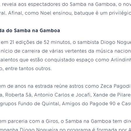
al, revela aos espectadores do Samba na Gamboa, o no
al. Afinal, como Noel ensinou, batuque é um privilégio
ada do Samba na Gamboa
 em 21 edições de 52 minutos, o sambista Diogo Nogu
início de carreira de várias vertentes da música nacio
talentos que estão conquistado espaço como Arlindin
, entre tantos outros.
m de anos na estrada reúne astros como Zeca Pagodin
a, Roberta Sá, Antonio Carlos e Jocafi, Xande de Pilare
 grupos Fundo de Quintal, Amigos do Pagode 90 e Cas
 em parceria com a Giros, o Samba na Gamboa tem dire
ompanha Diogo Nogueira no programa é formada por A