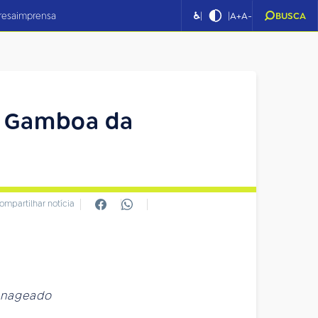
|
|
resa
imprensa
♿
A+
A-
BUSCA
a Gamboa da
ompartilhar notícia
menageado