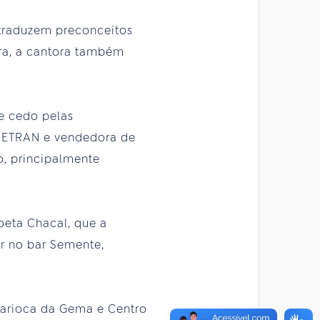
e traduzem preconceitos
ra, a cantora também
de cedo pelas
 DETRAN e vendedora de
o, principalmente
poeta Chacal, que a
ar no bar Semente,
Carioca da Gema e Centro