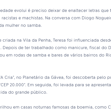
iedade evolui é preciso deixar de enaltecer letras qu
 racistas e machistas. Na conversa com Diogo Noguei
a da mulher no samba.
criada na Vila da Penha, Teresa foi influenciada des
 Depois de ter trabalhado como manicure, fiscal do
hou em rodas de samba e bares de vários bairros do Ri
"A Cria", no Planetário da Gávea, foi descoberta pelo 
"CEP 20.000". Em seguida, foi levada para se apresent
ida do grande público.
brilhou em casas noturnas famosas da boemia, como 