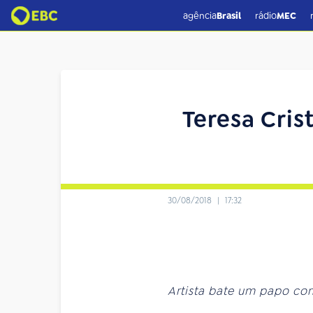
agência
Brasil
rádio
MEC
Teresa Cri
30/08/2018
|
17:32
Artista bate um papo c