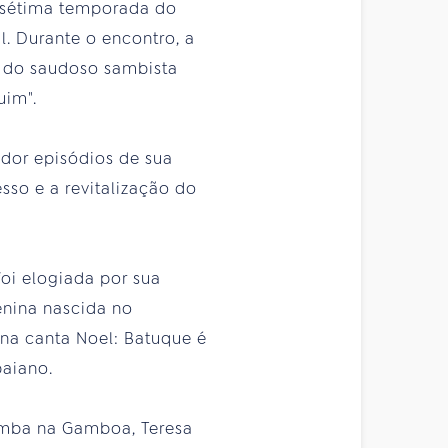
a sétima temporada do
l. Durante o encontro, a
s do saudoso sambista
uim".
ador episódios de sua
sso e a revitalização do
oi elogiada por sua
enina nascida no
na canta Noel: Batuque é
baiano.
amba na Gamboa, Teresa