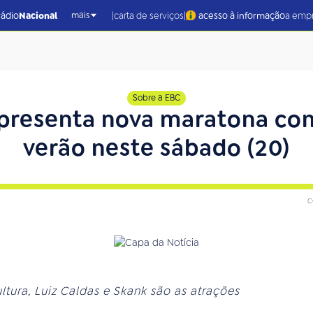
|
|
rádio
Nacional
carta de serviços
acesso à informação
a emp
mais
Sobre a EBC
 apresenta nova maratona co
verão neste sábado (20)
c
ltura, Luiz Caldas e Skank são as atrações