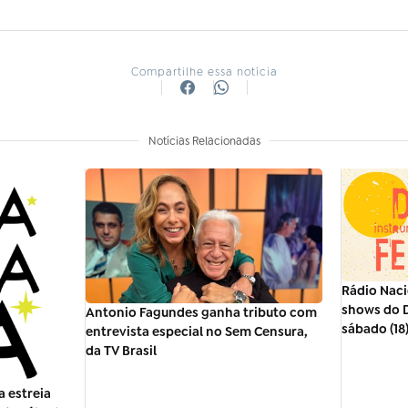
Compartilhe essa notícia
Notícias Relacionadas
Rádio Naci
shows do D
Antonio Fagundes ganha tributo com
sábado (18
entrevista especial no Sem Censura,
da TV Brasil
 estreia