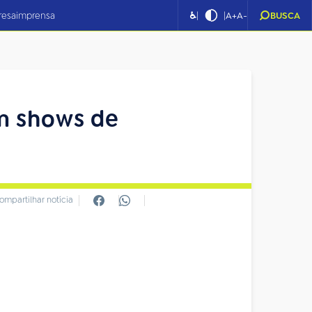
|
|
resa
imprensa
♿
A+
A-
BUSCA
m shows de
ompartilhar notícia