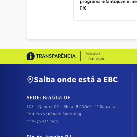
programa infantojuvenil n
(18)
Acesso à
TRANSPARÊNCIA
Informação
Saiba onde está a EBC
SEDE: Brasília DF
SCS - Quadra 08 - Bloco B 50/60 - 1º Subsolo
Edifício Venâncio Shopping
CEP: 70.333-900