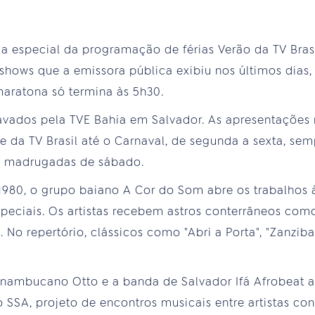
xa especial da programação de férias Verão da TV Bras
shows que a emissora pública exibiu nos últimos dias, 
aratona só termina às 5h30.
avados pela TVE Bahia em Salvador. As apresentaçõe
 da TV Brasil até o Carnaval, de segunda a sexta, sem
s madrugadas de sábado.
 1980, o grupo baiano A Cor do Som abre os trabalho
peciais. Os artistas recebem astros conterrâneos com
 No repertório, clássicos como "Abri a Porta", "Zanziba
ernambucano Otto e a banda de Salvador Ifá Afrobeat 
 SSA, projeto de encontros musicais entre artistas co