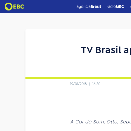
agência
Brasil
rádio
MEC
TV Brasil
19/01/2018
|
16:30
A Cor do Som, Otto, Sepu