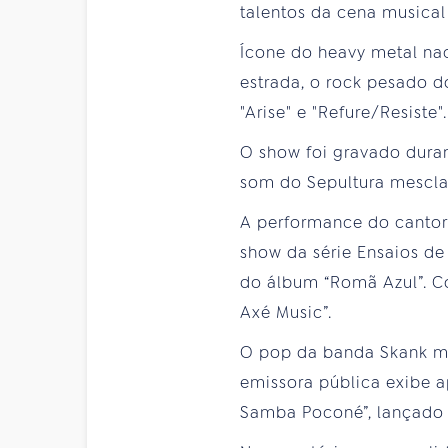
talentos da cena musical
Ícone do heavy metal nac
estrada, o rock pesado do
"Arise" e "Refure/Resiste".
O show foi gravado duran
som do Sepultura mescla 
A performance do cantor 
show da série Ensaios de
do álbum “Romã Azul”. Co
Axé Music”.
O pop da banda Skank ma
emissora pública exibe 
Samba Poconé”, lançado 