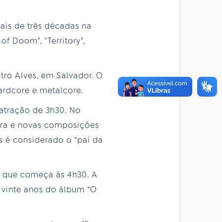
ais de três décadas na
f Doom", "Territory",
tro Alves, em Salvador. O
hardcore e metalcore.
atração de 3h30. No
eira e novas composições
s é considerado o “pai da
l que começa às 4h30. A
 vinte anos do álbum “O