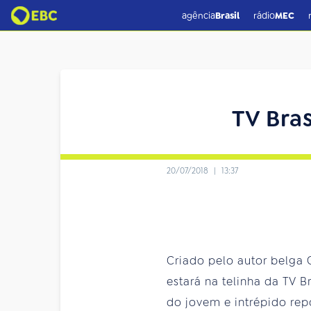
agência
Brasil
rádio
MEC
TV Bras
20/07/2018
|
13:37
Criado pelo autor belga 
estará na telinha da TV B
do jovem e intrépido rep