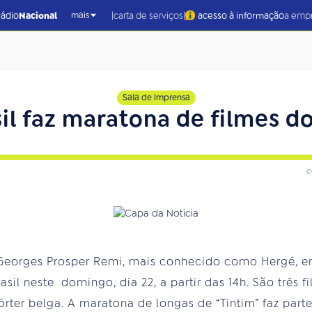
|
|
rádio
Nacional
carta de serviços
acesso à informação
a emp
mais
Sala de Imprensa
il faz maratona de filmes d
c
Georges Prosper Remi, mais conhecido como Hergé, em 
rasil neste domingo, dia 22, a partir das 14h. São três 
órter belga. A maratona de longas de “Tintim” faz pa