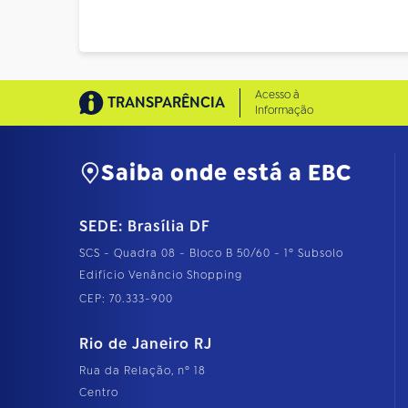
Acesso à
TRANSPARÊNCIA
Informação
Saiba onde está a EBC
SEDE: Brasília DF
SCS - Quadra 08 - Bloco B 50/60 - 1º Subsolo
Edifício Venâncio Shopping
CEP: 70.333-900
Rio de Janeiro RJ
Rua da Relação, nº 18
Centro