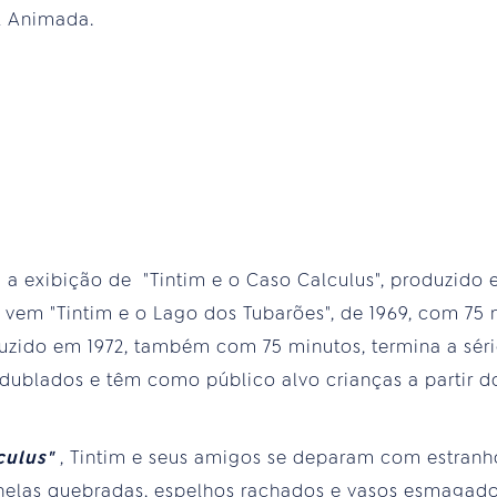
l Animada.
 exibição de "Tintim e o Caso Calculus", produzido
vem "Tintim e o Lago dos Tubarões", de 1969, com 75 m
oduzido em 1972, também com 75 minutos, termina a sér
o dublados e têm como público alvo crianças a partir d
lculus"
, Tintim e seus amigos se deparam com estran
janelas quebradas, espelhos rachados e vasos esmaga