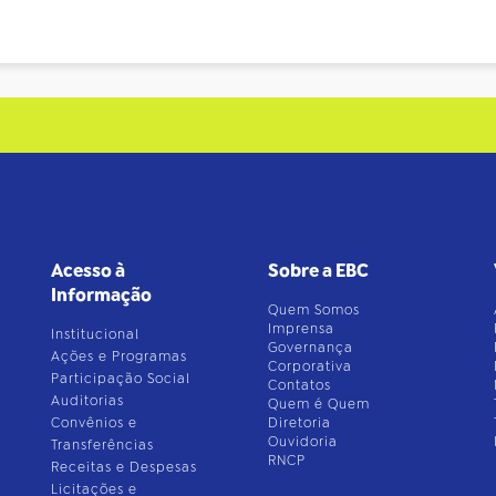
Acesso à
Sobre a EBC
Informação
Quem Somos
Imprensa
Institucional
Governança
Ações e Programas
Corporativa
Participação Social
Contatos
Auditorias
Quem é Quem
Convênios e
Diretoria
Ouvidoria
Transferências
RNCP
Receitas e Despesas
Licitações e