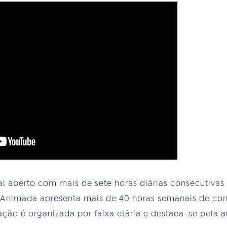
nal aberto com mais de sete horas diárias consecutiv
il Animada apresenta mais de 40 horas semanais de cont
ção é organizada por faixa etária e destaca-se pela 