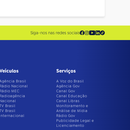
Siga-nos nas redes sociais
Veículos
Serviços
Agência Brasil
A Voz do Brasil
Rádio Nacional
Agência Gov
Rádio MEC
Canal Gov
Radioagência
Canal Educação
Nacional
Canal Libras
TV Brasil
Monitoramento e
TV Brasil
Análise de Mídia
Internacional
Rádio Gov
Publicidade Legal e
Licenciamento