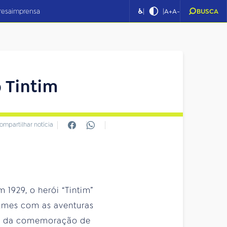
|
|
resa
imprensa
♿
A+
A-
BUSCA
o Tintim
ompartilhar notícia
1929, o herói “Tintim”
filmes com as aventuras
rte da comemoração de