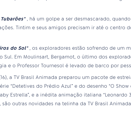
s Tubarões"
, há um golpe a ser desmascarado, quand
ações. Tintim e seus amigos precisam ir até o centro d
iros do Sol"
, os exploradores estão sofrendo de um m
Sul. Em Moulinsart, Bergamot, o último dos explorado
a e o Professor Tournesol é levado de barco por pess
(16), a TV Brasil Animada preparou um pacote de estre
érie “Detetives do Prédio Azul” e do desenho “O Show d
y Estrella”, e a inédita animação italiana “Leonardo 3
, são outras novidades na telinha da TV Brasil Animada