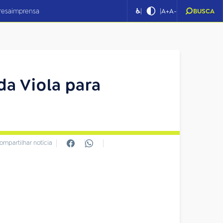
|
|
resa
imprensa
♿
A+
A-
BUSCA
da Viola para
ompartilhar notícia