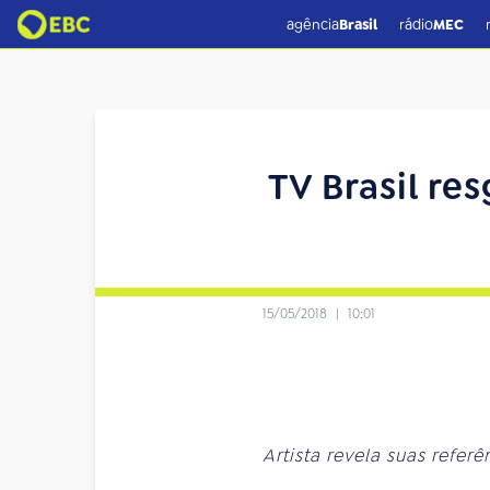
agência
Brasil
rádio
MEC
TV Brasil re
15/05/2018
|
10:01
Artista revela suas refe