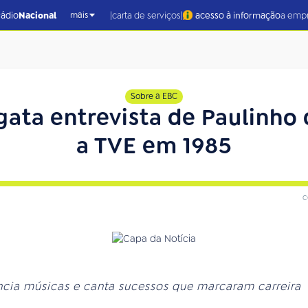
|
|
rádio
Nacional
carta de serviços
acesso à informação
a emp
mais
Sobre a EBC
sgata entrevista de Paulinho 
a TVE em 1985
c
rência músicas e canta sucessos que marcaram carreira