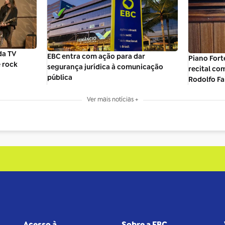
da TV
EBC entra com ação para dar
Piano Fort
e rock
segurança jurídica à comunicação
recital co
pública
Rodolfo Fa
Ver mais notícias +
Acesso à
Sobre a EBC