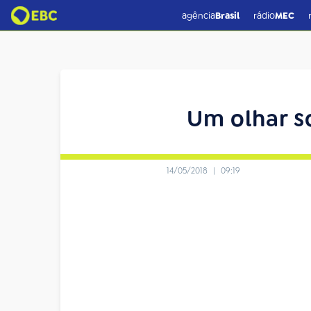
agência
Brasil
rádio
MEC
Um olhar s
14/05/2018
|
09:19