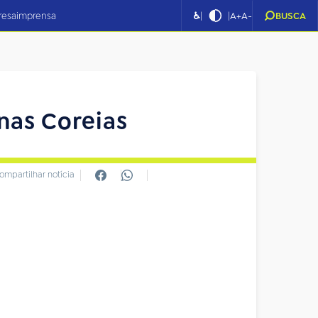
|
|
resa
imprensa
♿
A+
A-
BUSCA
nas Coreias
ompartilhar notícia