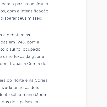
 para a paz na península
os, com a intensificação
isparar seus mísseis
es e debatem as
iadas em 1948, com a
nto o sul foi ocupado
e os reflexos da guerra
m com tropas a Coreia do
eia do Norte e na Coreia
izada entre os dois
idente sul coreano Moon
s dos dois países em