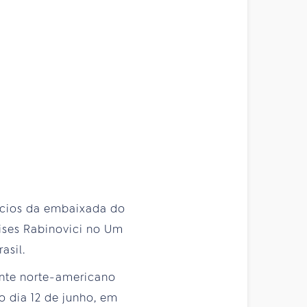
ócios da embaixada do
oises Rabinovici no Um
asil.
nte norte-americano
o dia 12 de junho, em