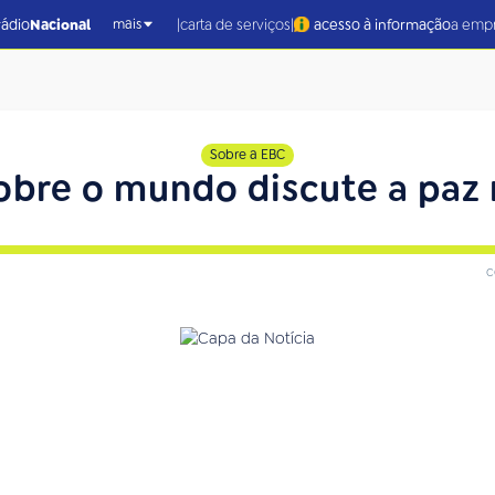
|
|
rádio
Nacional
carta de serviços
acesso à informação
a emp
mais
Sobre a EBC
obre o mundo discute a paz 
c