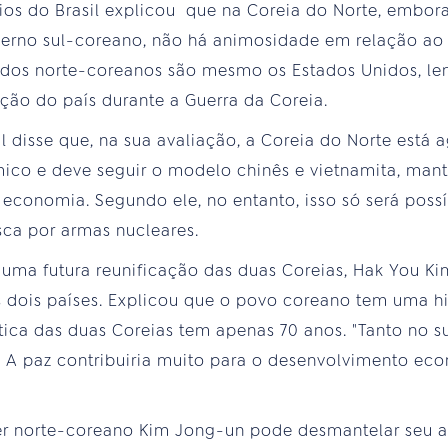
s do Brasil explicou que na Coreia do Norte, embora
erno sul-coreano, não há animosidade em relação ao 
o dos norte-coreanos são mesmo os Estados Unidos, 
ição do país durante a Guerra da Coreia.
l disse que, na sua avaliação, a Coreia do Norte está 
co e deve seguir o modelo chinês e vietnamita, mant
 economia. Segundo ele, no entanto, isso só será possí
ca por armas nucleares.
 uma futura reunificação das duas Coreias, Hak You K
dois países. Explicou que o povo coreano tem uma his
ítica das duas Coreias tem apenas 70 anos. "Tanto no 
. A paz contribuiria muito para o desenvolvimento ec
der norte-coreano Kim Jong-un pode desmantelar seu a