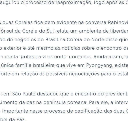
augurou o processo de reaproximação, logo após as 
as duas Coreias fica bem evidente na conversa Rabinov
cônsul da Coreia do Sul relata um ambiente de liberd
do de negócios do Brasil na Coreia do Norte disse que
o exterior e até mesmo as notícias sobre o encontro
m conta-gotas para os norte-coreanos. Ainda assim, s
 única família brasileira que vive em Pyongyang, exis
Norte em relação às possíveis negociações para o est
ul em São Paulo destacou que o encontro do presiden
cimento da paz na península coreana. Para ele, a inte
 importante nesse processo de pacificação das duas 
el da Paz.