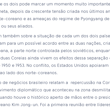
tre os dois pode marcar um momento muito importante
eta, depois da crescente tensão criada nos últimos an
te-coreano e as ameaças do regime de Pyongyang de d
 ou seus aliados.
m também sobre a situação de cada um dos dois país
ram para um possível acordo entre as duas nações, cr
eana, a parte norte controlada pelos soviéticos, enqua
 duas Coreias ainda vivem os efeitos dessa separação 
re 1950 e 1953. No conflito, os Estados Unidos apoiara
 ao lado dos norte-coreanos.
 de negócios brasileiro relatam a repercussão na Cor
vimento diplomático que aconteceu na zona desmilitar
, quando houve o histórico aperto de mãos entre o pres
reano Kim Jong-un. Foi a primeira reunião entre lídere