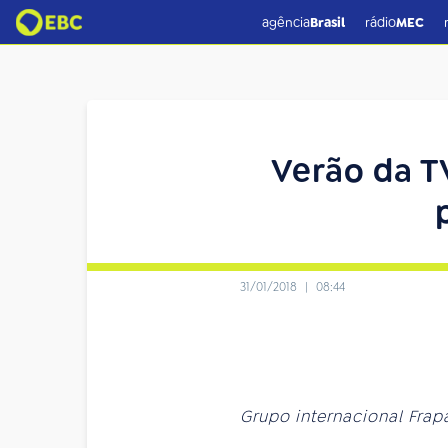
agência
Brasil
rádio
MEC
Verão da T
31/01/2018
|
08:44
Grupo internacional Frapa