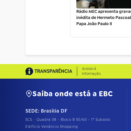
Rádio MEC apresenta grav
inédita de Hermeto Pascoa
Papa João Paulo II
Acesso à
TRANSPARÊNCIA
Informação
Saiba onde está a EBC
SEDE: Brasília DF
SCS - Quadra 08 - Bloco B 50/60 - 1º Subsolo
Edifício Venâncio Shopping