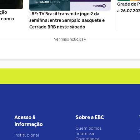
Grade de P
a 26.07.20
ação
LBF: TV Brasil transmite jogo 2 da
l com o
semifinal entre Sampaio Basquete e
Cerrado BRB neste sábado
Ver mais notícias +
Acesso à
Sobre a EBC
Informação
Quem Somos
Imprensa
Institucional
Governança