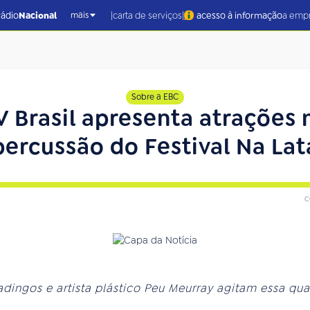
|
|
rádio
Nacional
carta de serviços
acesso à informação
a emp
mais
Sobre a EBC
V Brasil apresenta atrações 
percussão do Festival Na Lat
c
dingos e artista plástico Peu Meurray agitam essa quar