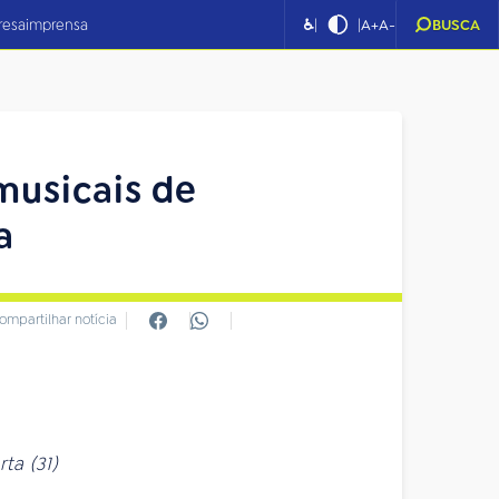
|
|
resa
imprensa
♿
A+
A-
BUSCA
musicais de
a
ompartilhar notícia
ta (31)