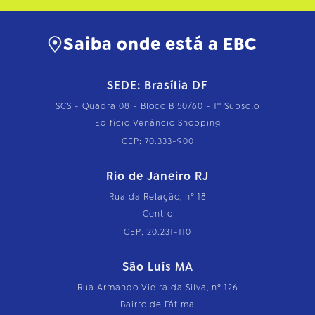
Saiba onde está a EBC
SEDE: Brasília DF
SCS - Quadra 08 - Bloco B 50/60 - 1º Subsolo
Edifício Venâncio Shopping
CEP: 70.333-900
Rio de Janeiro RJ
Rua da Relação, nº 18
Centro
CEP: 20.231-110
São Luís MA
Rua Armando Vieira da Silva, nº 126
Bairro de Fátima