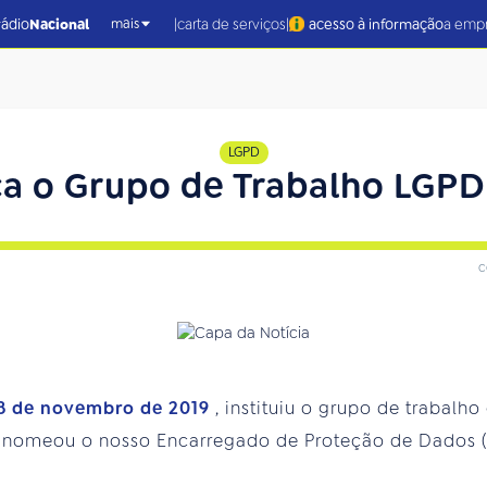
|
|
rádio
Nacional
carta de serviços
acesso à informação
a emp
mais
LGPD
a o Grupo de Trabalho LGPD
c
08 de novembro de 2019
, instituiu o grupo de trabalh
 nomeou o nosso Encarregado de Proteção de Dados 