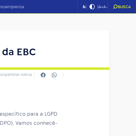
|
|
resa
imprensa
♿
A+
A-
BUSCA
 da EBC
ompartilhar notícia
o específico para a LGPD
(DPO). Vamos conhecê-