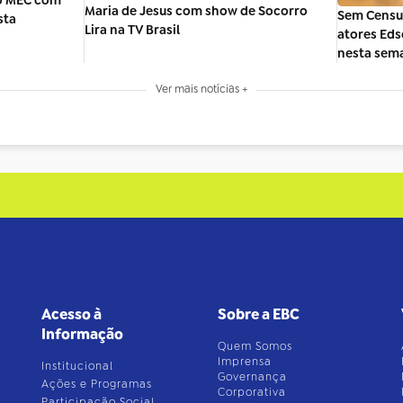
Maria de Jesus com show de Socorro
Sem Censur
sta
Lira na TV Brasil
atores Eds
nesta sem
Ver mais notícias +
Acesso à
Sobre a EBC
Informação
Quem Somos
Imprensa
Institucional
Governança
Ações e Programas
Corporativa
Participação Social