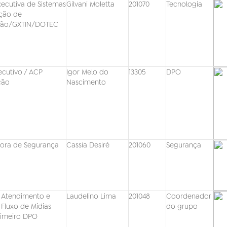
xecutiva de Sistemas
Gilvani Moletta
201070
Tecnologia
ção de
ão/GXTIN/DOTEC
ecutivo / ACP
Igor Melo do
13305
DPO
ção
Nascimento
ora de Segurança
Cassia Desiré
201060
Segurança
 Atendimento e
Laudelino Lima
201048
Coordenador
Fluxo de Mídias
do grupo
Primeiro DPO