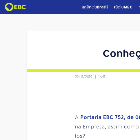
agência
Brasil
rádio
MEC
Conheç
22/11/2019
|
16:11
A
Portaria EBC 752, de 
na Empresa, assim como
los?