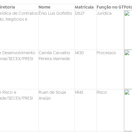
retoria
Nome
Matrícula
Função no GT
Fot
rídica de Contratos
Ênio Luis Golfetto
12627
Jurídica
o, Negócios e
e Desenvolvimento
Camila Carvalho
14130
Processos
onal/SECEX/PRESI
Pereira Mamede
e Risco e
Ruan de Souja
14142
Risco
ade/SECEX/PRESI
Araújo