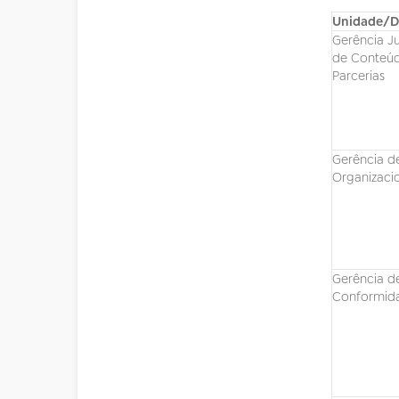
Unidade/Di
Gerência Ju
de Conteúd
Parcerias
Gerência d
Organizaci
Gerência d
Conformid