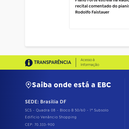
recital comentado do piani
Rodolfo Faistauer
Acesso à
TRANSPARÊNCIA
Informação
Saiba onde está a EBC
SEDE: Brasília DF
SCS - Quadra 08 - Bloco B 50/60 - 1º Subsolo
Edifício Venâncio Shopping
CEP: 70.333-900