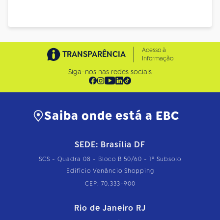
Acesso à
TRANSPARÊNCIA
Informação
Siga-nos nas redes sociais
Saiba onde está a EBC
SEDE: Brasília DF
SCS - Quadra 08 - Bloco B 50/60 - 1º Subsolo
Edifício Venâncio Shopping
CEP: 70.333-900
Rio de Janeiro RJ