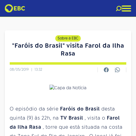
Sobre a EBC
"Faróis do Brasil" visita Farol da Ilha
Rasa
08/05/2019
|
13:32
O episódio da série
Faróis do Brasil
desta
quinta
(9) às 22h, na
TV Brasil
, visita o
Farol
da Ilha Rasa
, torre que está situada na costa