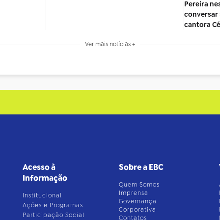
Pereira ne
conversar 
cantora C
Ver mais notícias +
Acesso à
Sobre a EBC
Informação
Quem Somos
Imprensa
Institucional
Governança
Ações e Programas
Corporativa
Participação Social
Contatos