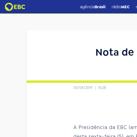
agência
Brasil
rádio
MEC
Nota de 
05/04/2019
|
15:28
A Presidência da EBC la
desta sexta-feira (5), em B