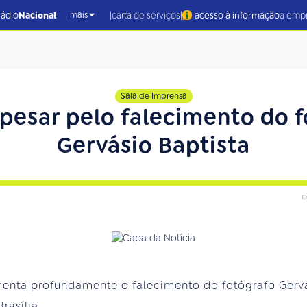
|
|
rádio
Nacional
carta de serviços
acesso à informação
a emp
mais
Sala de Imprensa
pesar pelo falecimento do 
Gervásio Baptista
c
menta profundamente o falecimento do fotógrafo Gervá
rasília.