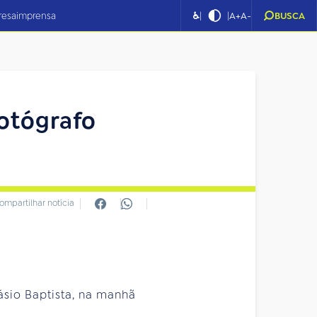
|
|
resa
imprensa
♿
A+
A-
BUSCA
fotógrafo
ompartilhar notícia
sio Baptista, na manhã