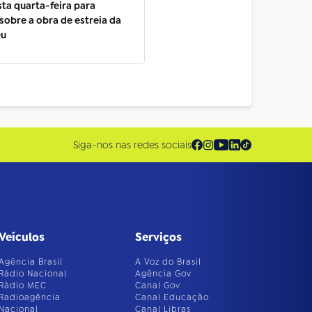
sta quarta-feira para
sobre a obra de estreia da
éu
Siga-nos nas redes sociais
Veículos
Serviços
Agência Brasil
A Voz do Brasil
Rádio Nacional
Agência Gov
Rádio MEC
Canal Gov
Radioagência
Canal Educação
Nacional
Canal Libras